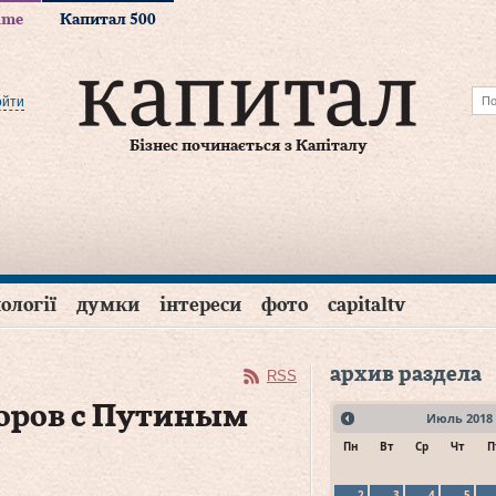
time
Капитал 500
ойти
Бізнес починається з Капіталу
ології
думки
інтереси
фото
capitaltv
архив раздела
RSS
оров с Путиным
Июль
2018
Пн
Вт
Ср
Чт
П
2
3
4
5