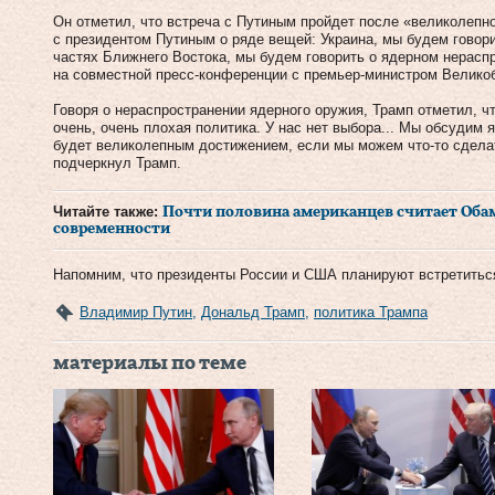
Он отметил, что встреча с Путиным пройдет после «великолепн
с президентом Путиным о ряде вещей: Украина, мы будем говори
частях Ближнего Востока, мы будем говорить о ядерном нерасп
на совместной пресс-конференции с премьер-министром Велико
Говоря о нераспространении ядерного оружия, Трамп отметил, ч
очень, очень плохая политика. У нас нет выбора... Мы обсудим
будет великолепным достижением, если мы можем что-то сдела
подчеркнул Трамп.
Читайте также:
Почти половина американцев считает Об
современности
Напомним, что президенты России и США планируют встретитьс
Владимир Путин
,
Дональд Трамп
,
политика Трампа
материалы по теме