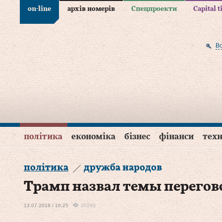
on-line
архів номерів
Спецпроекти
Capital 
В
політика
економіка
бізнес
фінанси
техн
політика
дружба народов
Трамп назвал темы перегов
13.07.2018 / 16:25
20293