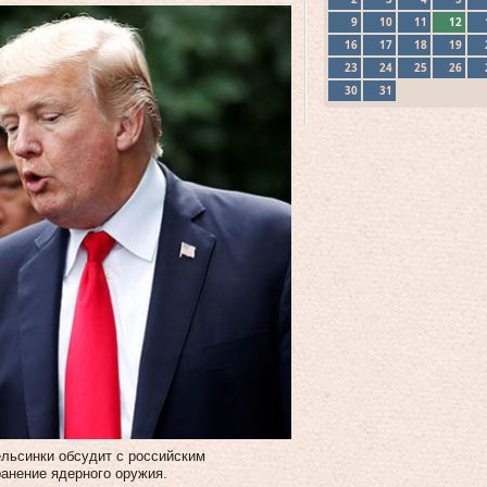
9
10
11
12
16
17
18
19
23
24
25
26
30
31
льсинки обсудит с российским
анение ядерного оружия.