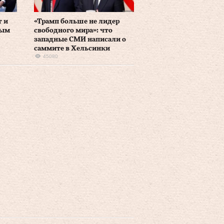
т и
«Трамп больше не лидер
ным
свободного мира»: что
западные СМИ написали о
саммите в Хельсинки
45080