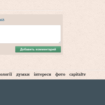
ься
.
Добавить комментарий
ології
думки
інтереси
фото
capitaltv