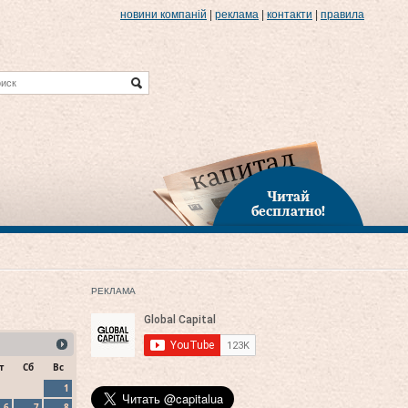
новини компаній
|
реклама
|
контакти
|
правила
Читай
бесплатно!
РЕКЛАМА
т
Сб
Вс
1
6
7
8