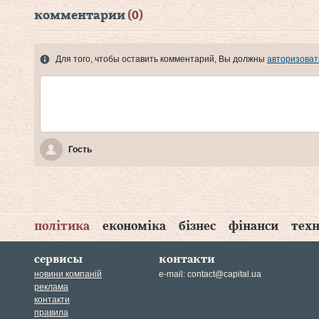
комментарии
(0)
Для того, чтобы оставить комментарий, Вы должны
авторизоват
Гость
політика
економіка
бізнес
фінанси
техн
сервисы
контакти
новини компаній
e-mail:
contact@capital.ua
реклама
контакти
правила