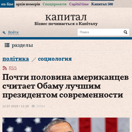
on-line
архів номерів
Спецпроекти
Capital time
Капитал 500
Бізнес починається з Капіталу
Войти
разделы
політика
социология
RSS
Почти половина американцев
считает Обаму лучшим
президентом современности
12.07.2018 / 12:29
20594