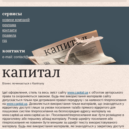
сервисы
новини компаній
реклама
контакти
правила
rss
контакти
e-mail:
contact@capital.ua
Бізнес починається з Капіталу
Ідеї оформлення, стиль та весь зміст сайту
www.capital.ua
є об'єктом авторського
права та охороняються законом. Будь-яке використання матеріалів сайту
допускається тільки при дотриманні правил передруку і за наявності гіперпосилання
на
www.capital.ua
. Дозволяється використання тільки матеріалів, що знаходяться у
відкритому доступі і лише за умови посилання та/або прямого відкритого для
пошукових систем гіперпосилання на безпосередню адресу матеріалу на
www.capital.ua www.capital.ua /a>. Посилання/гіперпосилання має бути розміщене в
підзаголовку або першому абзаці матеріалу. Розмір шрифту посилання або
гіперпосилання не повинен бути меншим за шрифт тексту використовуваного
матеріалу. Будь-яке використання матеріалів, які знаходяться у закритому доступі