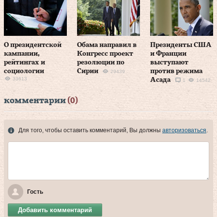
О президентской
Обама направил в
Президенты США
кампании,
Конгресс проект
и Франции
рейтингах и
резолюции по
выступают
социологии
Сирии
против режима
29439
33613
Асада
1
14542
комментарии
(0)
Для того, чтобы оставить комментарий, Вы должны
авторизоваться
.
Гость
Добавить комментарий