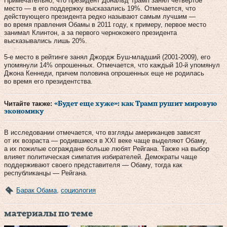
Примечательно, что президент Дональд Трамп занял четвертое
место — в его поддержку высказались 19%. Отмечается, что
действующего президента редко называют самым лучшим —
во время правления Обамы в 2011 году, к примеру, первое место
занимал Клинтон, а за первого чернокожего президента
высказывались лишь 20%.
5-е место в рейтинге занял Джордж Буш-младший (2001-2009), его
упомянули 14% опрошенных. Отмечается, что каждый 10-й упомянул
Джона Кеннеди, причем половина опрошенных еще не родилась
во время его президентства.
Читайте также:
«Будет еще хуже»: как Трамп рушит мировую
экономику
В исследовании отмечается, что взгляды американцев зависят
от их возраста — родившиеся в XXI веке чаще выделяют Обаму,
а их пожилые сограждане больше любят Рейгана. Также на выбор
влияет политическая симпатия избирателей. Демократы чаще
поддерживают своего представителя — Обаму, тогда как
республиканцы — Рейгана.
Барак Обама
,
социология
материалы по теме