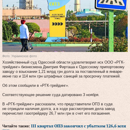
Фото: Украинское фото
Хозяйственный суд Одесской области удовлетворил иск ООО «РГК-
трейдинг» бизнесмена Дмитрия Фирташа к Одесскому припортовому
заводу о взыскании 1,21 млрд грн долга за поставленный в январе-
июне газ и 114 млн грн штрафных санкций за просрочку платежей.
Об этом сообщили в «РГК-трейдинг».
Соответствующее решение суда датировано 3 ноября.
В «РГК-трейдинг» рассказали, что представители ОПЗ в суде
не отрицали наличия долга, а в ходе рассмотрения дела завод
перечислил газотрейдеру 26,7 млн грн в счет его погашения.
Читайте также:
III квартал ОПЗ закончил с убытком 126,6 млн