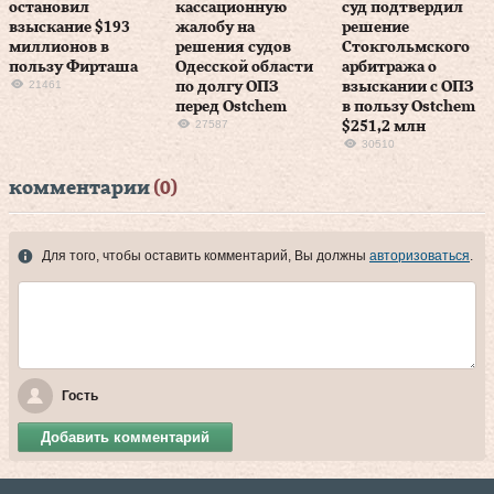
остановил
кассационную
суд подтвердил
взыскание $193
жалобу на
решение
миллионов в
решения судов
Стокгольмского
пользу Фирташа
Одесской области
арбитража о
21461
по долгу ОПЗ
взыскании с ОПЗ
перед Ostchem
в пользу Ostchem
27587
$251,2 млн
30510
комментарии
(0)
Для того, чтобы оставить комментарий, Вы должны
авторизоваться
.
Гость
Добавить комментарий