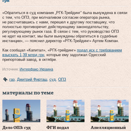
грн
«Обратиться в суд компания „РГК-Трейдинг“ была вынуждена в связи
с тем, что ОПЗ, при молчаливом согласии оператора рынка,
не рассчитавшись с нами, перешел к другому поставщику, что
полностью противоречит действующему законодательству,
регулирующему рынок газа. В связи с тем, что руководство ОПЗ
не идет на контакт, мы были вынуждены обратиться в судебные
инстанции», — пояснил директор «РГК-Трейдинг» Артем Компан.
Как сообщал «Капитал», «РГК-трейдинг»
подал иск с требованием
взыскать 1,39 млрд грн
, которые ему задолжал Одесский
припортовый завод, в октябре.
Источник:
Интерфакс-Украина
газ
,
Дмитрий Фирташ
,
суд
,
ОПЗ
материалы по теме
Дело ОПЗ: суд
ФГИ подал
Апелляционный