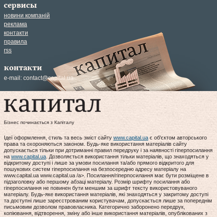
сервисы
новини компаній
реклама
контакти
правила
rss
контакти
e-mail:
contact@capital.ua
Бізнес починається з Капіталу
Ідеї оформлення, стиль та весь зміст сайту
www.capital.ua
є об'єктом авторського
права та охороняються законом. Будь-яке використання матеріалів сайту
допускається тільки при дотриманні правил передруку і за наявності гіперпосилання
на
www.capital.ua
. Дозволяється використання тільки матеріалів, що знаходяться у
відкритому доступі і лише за умови посилання та/або прямого відкритого для
пошукових систем гіперпосилання на безпосередню адресу матеріалу на
www.capital.ua www.capital.ua /a>. Посилання/гіперпосилання має бути розміщене в
підзаголовку або першому абзаці матеріалу. Розмір шрифту посилання або
гіперпосилання не повинен бути меншим за шрифт тексту використовуваного
матеріалу. Будь-яке використання матеріалів, які знаходяться у закритому доступі
та доступні лише зареєстрованим користувачам, допускається лише за попереднім
письмовим дозволом правовласника. Категорично заборонено передрук,
копіювання, відтворення, зміну або інше використання матеріалів, опублікованих з