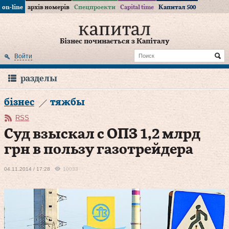
on-line
архів номерів
Спецпроекти
Capital time
Капитал 500
Бізнес починається з Капіталу
Войти
разделы
бізнес
тяжбы
RSS
Суд взыскал с ОПЗ 1,2 млрд
грн в пользу газотрейдера
04.11.2014 / 17:28
10033