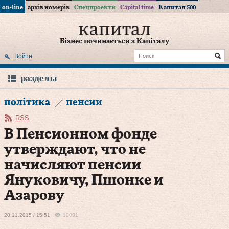
on-line
архів номерів
Спецпроекти
Capital time
Капитал 500
Бізнес починається з Капіталу
Войти
разделы
політика
пенсии
RSS
В Пенсионном фонде
утверждают, что не
начисляют пенсии
Януковичу, Пшонке и
Азарову
20.11.2015 / 15:51
10081