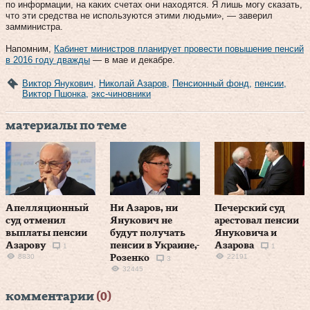
по информации, на каких счетах они находятся. Я лишь могу сказать,
что эти средства не используются этими людьми», — заверил
замминистра.
Напомним,
Кабинет министров планирует провести повышение пенсий
в 2016 году дважды
— в мае и декабре.
Виктор Янукович
,
Николай Азаров
,
Пенсионный фонд
,
пенсии
,
Виктор Пшонка
,
экс-чиновники
материалы по теме
Апелляционный
Ни Азаров, ни
Печерский суд
суд отменил
Янукович не
арестовал пенсии
выплаты пенсии
будут получать
Януковича и
Азарову
пенсии в Украине,-
Азарова
1
1
8830
22191
Розенко
3
32445
комментарии
(0)