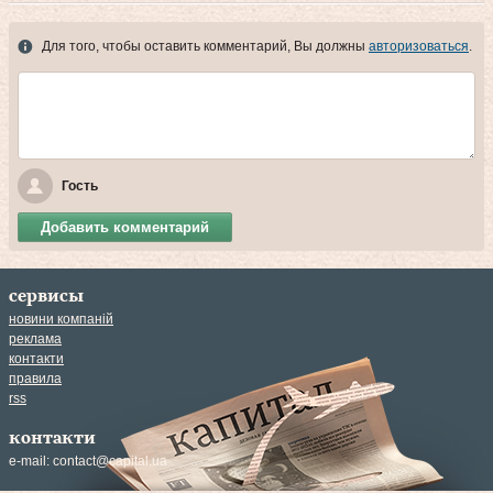
Для того, чтобы оставить комментарий, Вы должны
авторизоваться
.
Гость
Добавить комментарий
сервисы
новини компаній
реклама
контакти
правила
rss
контакти
e-mail:
contact@capital.ua