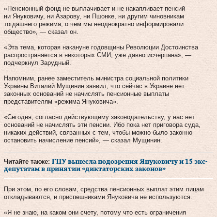
«Пенсионный фонд не выплачивает и не накапливает пенсий
ни Януковичу, ни Азарову, ни Пшонке, ни другим чиновникам
тогдашнего режима, о чем мы неоднократно информировали
общество», — сказал он.
«Эта тема, которая накануне годовщины Революции Достоинства
распространяется в некоторых СМИ, уже давно исчерпана», —
подчеркнул Зарудный.
Напомним, ранее заместитель министра социальной политики
Украины Виталий Мущинин заявил, что сейчас в Украине нет
законных оснований не начислять пенсионные выплаты
представителям «режима Януковича».
«Сегодня, согласно действующему законодательству, у нас нет
оснований не начислять эти пенсии. Ибо пока нет приговора суда,
никаких действий, связанных с тем, чтобы можно было законно
остановить начисление пенсий», — сказал Мущинин.
Читайте также:
ГПУ вынесла подозрения Януковичу и 15 экс-
депутатам в принятии «диктаторских законов»
При этом, по его словам, средства пенсионных выплат этим лицам
откладываются, и приспешниками Януковича не используются.
«Я не знаю, на каком они счету, потому что есть ограничения