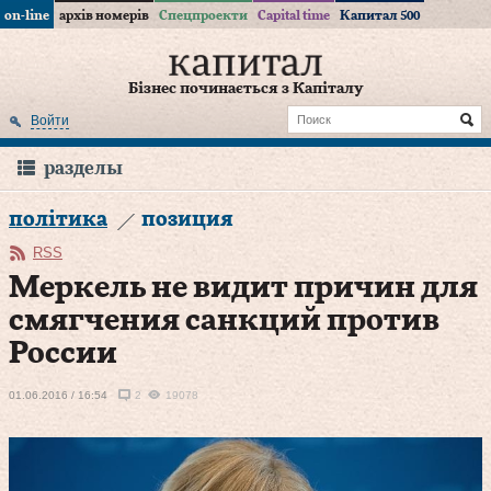
on-line
архів номерів
Спецпроекти
Capital time
Капитал 500
Бізнес починається з Капіталу
Войти
разделы
політика
позиция
RSS
Меркель не видит причин для
смягчения санкций против
России
01.06.2016 / 16:54
2
19078