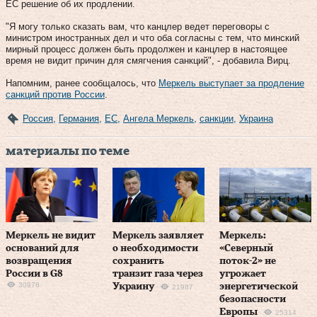
ЕС решение об их продлении.
"Я могу только сказать вам, что канцлер ведет переговоры с
министром иностранных дел и что оба согласны с тем, что минский
мирный процесс должен быть продолжен и канцлер в настоящее
время не видит причин для смягчения санкций", - добавила Вирц.
Напомним, ранее сообщалось, что
Меркель выступает за продление
санкций против России
.
Россия
,
Германия
,
ЕС
,
Ангела Меркель
,
санкции
,
Украина
материалы по теме
Меркель не видит
Меркель заявляет
Меркель:
оснований для
о необходимости
«Северный
возвращения
сохранить
поток-2» не
России в G8
транзит газа через
угрожает
30978
Украину
энергетической
21987
безопасности
Европы
25314