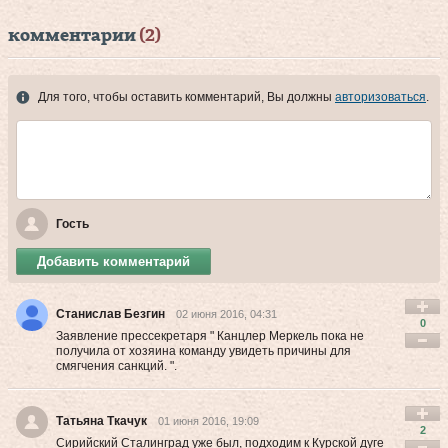
комментарии
(2)
Для того, чтобы оставить комментарий, Вы должны
авторизоваться
.
Гость
Добавить комментарий
Станислав Безгин
02 июня 2016, 04:31
0
Заявление прессекретаря " Канцлер Меркель пока не
получила от хозяина команду увидеть причины для
смягчения санкций. ".
Татьяна Ткачук
01 июня 2016, 19:09
2
Сирийский Сталинград уже был, подходим к Курской дуге