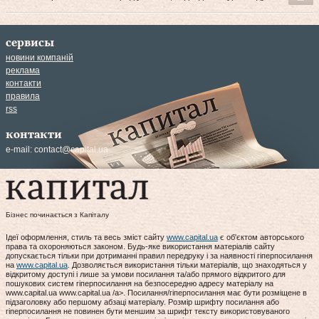
сервисы
новини компаній
реклама
контакти
правила
rss
контакти
e-mail:
contact@capital.ua
Бізнес починається з Капіталу
Ідеї оформлення, стиль та весь зміст сайту
www.capital.ua
є об'єктом авторського
права та охороняються законом. Будь-яке використання матеріалів сайту
допускається тільки при дотриманні правил передруку і за наявності гіперпосилання
на
www.capital.ua
. Дозволяється використання тільки матеріалів, що знаходяться у
відкритому доступі і лише за умови посилання та/або прямого відкритого для
пошукових систем гіперпосилання на безпосередню адресу матеріалу на
www.capital.ua www.capital.ua /a>. Посилання/гіперпосилання має бути розміщене в
підзаголовку або першому абзаці матеріалу. Розмір шрифту посилання або
гіперпосилання не повинен бути меншим за шрифт тексту використовуваного