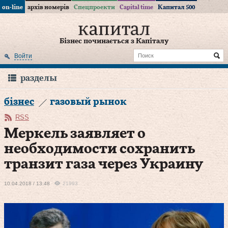
on-line
архів номерів
Спецпроекти
Capital time
Капитал 500
Бізнес починається з Капіталу
Войти
разделы
бізнес
газовый рынок
RSS
Меркель заявляет о
необходимости сохранить
транзит газа через Украину
10.04.2018 / 13:48
21993