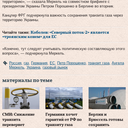
территорию», — сказала Меркель на совместном брифинге с
президентом Украины Петром Порошенко в Берлине во вторник.
Канцлер ФРГ подчеркнула важность сохранения транзита газа через
территорию Украины.
Читайте также:
Коболев: «Северный поток-2» является
«троянским конем» для ЕС
«Конечно, тут следует учитывать политическую составляющую этого
вопроса», — подчеркнула Меркель.
Россия
,
газ
,
Германия
,
ЕС
,
Петр Порошенко
,
транзит газа
,
Ангела
Меркель
,
Украина
,
газовый рынок
материалы по теме
СМИ: Снижение
Германия хочет
Берлин и
транзита
гарантий от РФ по
Брюссель готовы
перевернет
транзиту газа
сохранить