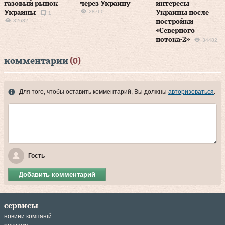
газовый рынок
через Украину
интересы
28760
Украины
Украины после
1
32632
постройки
«Северного
потока-2»
34482
комментарии
(0)
Для того, чтобы оставить комментарий, Вы должны
авторизоваться
.
Гость
Добавить комментарий
сервисы
новини компаній