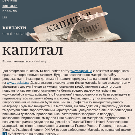
реклама
контакти
правила
rss
контакти
e-mail:
contact@capital.ua
Бізнес починається з Капіталу
Ідеї оформлення, стиль та весь зміст сайту
www.capital.ua
є об'єктом авторського
права та охороняються законом. Будь-яке використання матеріалів сайту
допускається тільки при дотриманні правил передруку і за наявності гіперпосилання
на
www.capital.ua
. Дозволяється використання тільки матеріалів, що знаходяться у
відкритому доступі і лише за умови посилання та/або прямого відкритого для
пошукових систем гіперпосилання на безпосередню адресу матеріалу на
www.capital.ua www.capital.ua /a>. Посилання/гіперпосилання має бути розміщене в
підзаголовку або першому абзаці матеріалу. Розмір шрифту посилання або
гіперпосилання не повинен бути меншим за шрифт тексту використовуваного
матеріалу. Будь-яке використання матеріалів, які знаходяться у закритому доступі
та доступні лише зареєстрованим користувачам, допускається лише за попереднім
письмовим дозволом правовласника. Категорично заборонено передрук,
копіювання, відтворення, зміну або інше використання матеріалів, опублікованих з
позначкою в рамках угоди про синдикацію з Financial Times Limited. Використання
матеріалів, які містять посилання на агентства France-Presse, Reuters, Інтерфакс-
Україна, Українські новини, УНІАН суворо заборонено. Матеріали, позначені знаком
публікуються на правах реклами.