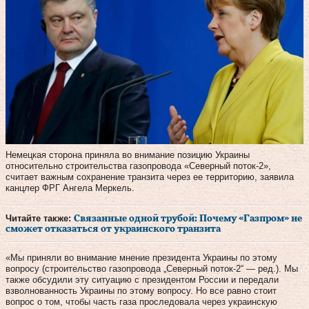
Немецкая сторона приняла во внимание позицию Украины
относительно строительства газопровода «Северный поток-2»,
считает важным сохранение транзита через ее территорию, заявила
канцлер ФРГ Ангела Меркель.
Читайте также:
Связанные одной трубой: Почему «Газпром» не
сможет отказаться от украинского транзита
«Мы приняли во внимание мнение президента Украины по этому
вопросу (строительство газопровода „Северный поток-2“ — ред.). Мы
также обсудили эту ситуацию с президентом России и передали
взволнованность Украины по этому вопросу. Но все равно стоит
вопрос о том, чтобы часть газа проследовала через украинскую