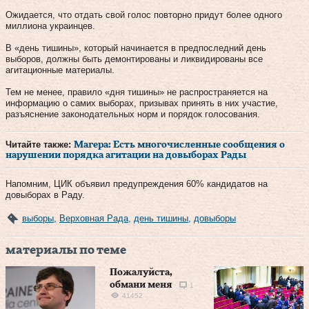
Ожидается, что отдать свой голос повторно придут более одного
миллиона украинцев.
В «день тишины», который начинается в предпоследний день
выборов, должны быть демонтированы и ликвидированы все
агитационные материалы.
Тем не менее, правило «дня тишины» не распространяется на
информацию о самих выборах, призывах принять в них участие,
разъяснение законодательных норм и порядок голосования.
Читайте также:
Магера: Есть многочисленные сообщения о
нарушении порядка агитации на довыборах Рады
Напомним, ЦИК объявил предупреждения 60% кандидатов на
довыборах в Раду.
выборы
,
Верховная Рада
,
день тишины
,
довыборы
материалы по теме
Пожалуйста,
обмани меня
1
41452