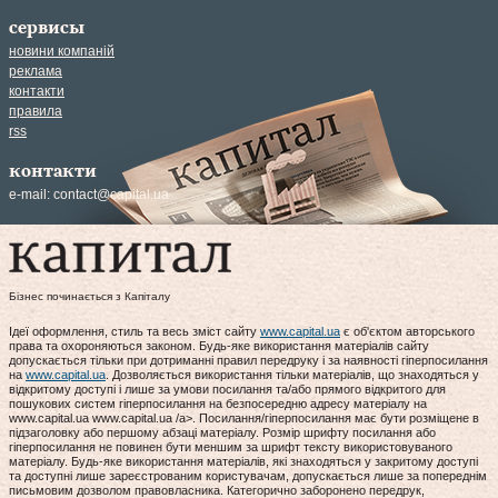
сервисы
новини компаній
реклама
контакти
правила
rss
контакти
e-mail:
contact@capital.ua
Бізнес починається з Капіталу
Ідеї оформлення, стиль та весь зміст сайту
www.capital.ua
є об'єктом авторського
права та охороняються законом. Будь-яке використання матеріалів сайту
допускається тільки при дотриманні правил передруку і за наявності гіперпосилання
на
www.capital.ua
. Дозволяється використання тільки матеріалів, що знаходяться у
відкритому доступі і лише за умови посилання та/або прямого відкритого для
пошукових систем гіперпосилання на безпосередню адресу матеріалу на
www.capital.ua www.capital.ua /a>. Посилання/гіперпосилання має бути розміщене в
підзаголовку або першому абзаці матеріалу. Розмір шрифту посилання або
гіперпосилання не повинен бути меншим за шрифт тексту використовуваного
матеріалу. Будь-яке використання матеріалів, які знаходяться у закритому доступі
та доступні лише зареєстрованим користувачам, допускається лише за попереднім
письмовим дозволом правовласника. Категорично заборонено передрук,