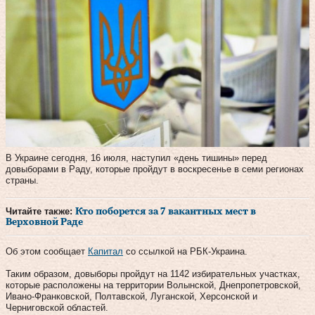
В Украине сегодня, 16 июля, наступил «день тишины» перед
довыборами в Раду, которые пройдут в воскресенье в семи регионах
страны.
Читайте также:
Кто поборется за 7 вакантных мест в
Верховной Раде
Об этом сообщает
Капитал
со ссылкой на РБК-Украина.
Таким образом, довыборы пройдут на 1142 избирательных участках,
которые расположены на территории Волынской, Днепропетровской,
Ивано-Франковской, Полтавской, Луганской, Херсонской и
Черниговской областей.