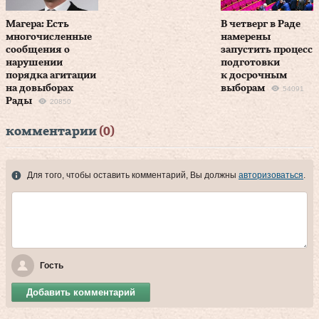
Магера: Есть
В четверг в Раде
многочисленные
намерены
сообщения о
запустить процесс
нарушении
подготовки
порядка агитации
к досрочным
на довыборах
выборам
54091
Рады
20850
комментарии
(0)
Для того, чтобы оставить комментарий, Вы должны
авторизоваться
.
Гость
Добавить комментарий