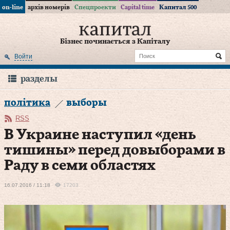
on-line
архів номерів
Спецпроекти
Capital time
Капитал 500
Бізнес починається з Капіталу
Войти
разделы
політика
выборы
RSS
В Украине наступил «день
тишины» перед довыборами в
Раду в семи областях
16.07.2016 / 11:18
17203