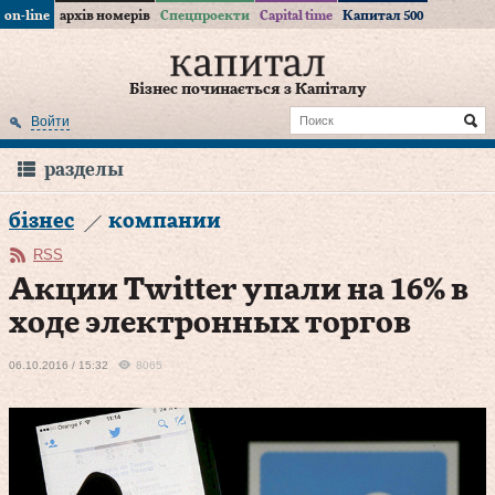
on-line
архів номерів
Спецпроекти
Capital time
Капитал 500
Бізнес починається з Капіталу
Войти
разделы
бізнес
компании
RSS
Акции Twitter упали на 16% в
ходе электронных торгов
06.10.2016 / 15:32
8065