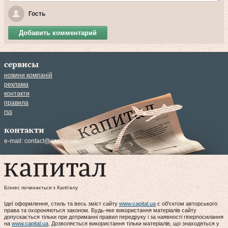
Гость
Добавить комментарий
сервисы
новини компаній
реклама
контакти
правила
rss
контакти
e-mail:
contact@capital.ua
Бізнес починається з Капіталу
Ідеї оформлення, стиль та весь зміст сайту
www.capital.ua
є об'єктом авторського
права та охороняються законом. Будь-яке використання матеріалів сайту
допускається тільки при дотриманні правил передруку і за наявності гіперпосилання
на
www.capital.ua
. Дозволяється використання тільки матеріалів, що знаходяться у