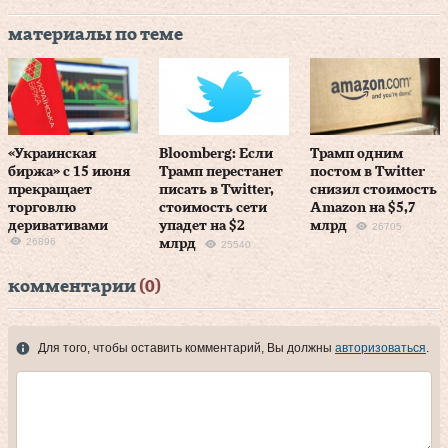
материалы по теме
«Украинская
Bloomberg: Если
Трамп одним
биржа» с 15 июня
Трамп перестанет
постом в Twitter
прекращает
писать в Twitter,
снизил стоимость
торговлю
стоимость сети
Amazon на $5,7
деривативами
упадет на $2
млрд
26705
26896
млрд
25540
комментарии
(0)
Для того, чтобы оставить комментарий, Вы должны
авторизоваться
.