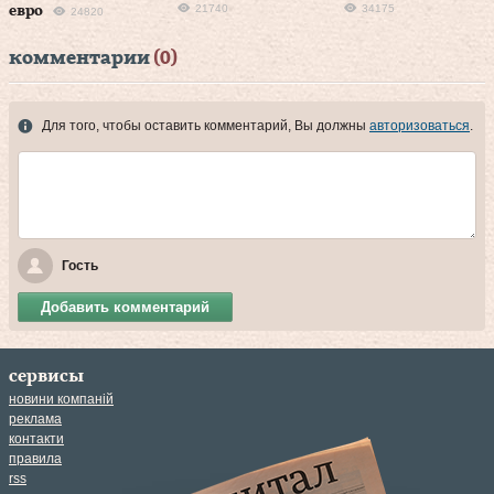
21740
34175
евро
24820
комментарии
(0)
Для того, чтобы оставить комментарий, Вы должны
авторизоваться
.
Гость
Добавить комментарий
сервисы
новини компаній
реклама
контакти
правила
rss