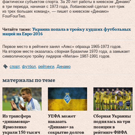
фактически субъектом спорта. За 20 лет работы в киевском „Динамо“
в три периода, начиная с 1973 года, Лобановский сделал хет-трик
из трех больших команд», — пишет о киевском «Динамо»
FourFourTwo.
Читайте также:
Украина попала в тройку худших футбольных
наций на Евро-2016
Первое место в рейтинге занял «Аякс» образца 1965-1973 годов.
На втором месте оказалась сборная Бразилии 1970 года, а замыкает
символическую тройку лидеров «Милан» 1987-1991 годов.
спорт
,
футбол
,
рейтинги
,
Динамо
материалы по теме
Из трансфера
УЕФА может
Сборная Украины
«динамовца»
наказать
поднялась на три
Ярмоленко
«Динамо» за
позиции в
украли 150 тысяч
сокрытие долгов
рейтинге ФИФА