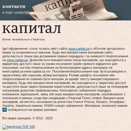
контакти
e-mail:
contact@capital.ua
Бізнес починається з Капіталу
Ідеї оформлення, стиль та весь зміст сайту
www.capital.ua
є об'єктом авторського
права та охороняються законом. Будь-яке використання матеріалів сайту
допускається тільки при дотриманні правил передруку і за наявності гіперпосилання
на
www.capital.ua
. Дозволяється використання тільки матеріалів, що знаходяться у
відкритому доступі і лише за умови посилання та/або прямого відкритого для
пошукових систем гіперпосилання на безпосередню адресу матеріалу на
www.capital.ua www.capital.ua /a>. Посилання/гіперпосилання має бути розміщене в
підзаголовку або першому абзаці матеріалу. Розмір шрифту посилання або
гіперпосилання не повинен бути меншим за шрифт тексту використовуваного
матеріалу. Будь-яке використання матеріалів, які знаходяться у закритому доступі
та доступні лише зареєстрованим користувачам, допускається лише за попереднім
письмовим дозволом правовласника. Категорично заборонено передрук,
копіювання, відтворення, зміну або інше використання матеріалів, опублікованих з
позначкою в рамках угоди про синдикацію з Financial Times Limited. Використання
матеріалів, які містять посилання на агентства France-Presse, Reuters, Інтерфакс-
Україна, Українські новини, УНІАН суворо заборонено. Матеріали, позначені знаком
публікуються на правах реклами.
Всі права захищені. © 2012 - 2023