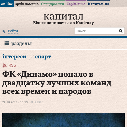
on-line
архів номерів
Спецпроекти
Capital time
Капитал 500
Бізнес починається з Капіталу
Войти
разделы
інтереси
спорт
RSS
ФК «Динамо» попало в
двадцатку лучших команд
всех времен и народов
29.10.2016 / 15:53
21966