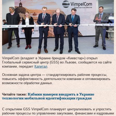
VimpelCom (владеет в Украине брендом «Киевстар») открыл
Глобальный сервисный центр (GSS) во Львове, сообщается на сайте
компании, передает
Капитал
.
Основная задача центра — стандартизировать рабочие процессы,
повысить эффективность деятельности компании и оптимизировать
возможности обработки данных.
Читайте также:
Кабмин намерен внедрить в Украине
технологии мобильной идентификации граждан
С открытием GSS VimpelCom планирует централизовать и упростить
рабочие процессы по управлению закупками, финансами и кадровыми