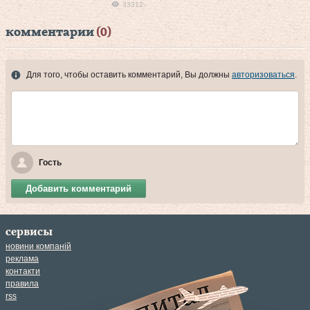
33312
комментарии
(0)
Для того, чтобы оставить комментарий, Вы должны
авторизоваться
.
Гость
Добавить комментарий
сервисы
новини компаній
реклама
контакти
правила
rss