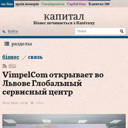
on-line
архів номерів
Спецпроекти
Capital time
Капитал 500
Бізнес починається з Капіталу
Войти
разделы
бізнес
связь
RSS
VimpelCom открывает во
Львове Глобальный
сервисный центр
26.12.2016 / 13:32
19969