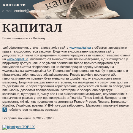
контакти
e-mail:
contact@capital.ua
Бізнес починається з Капіталу
Ідеї оформлення, стиль та весь зміст сайту
www.capital.ua
є об'єктом авторського
права та охороняються законом. Будь-яке використання матеріалів сайту
допускається тільки при дотриманні правил передруку і за наявності гіперпосилання
на
www.capital.ua
. Дозволяється використання тільки матеріалів, що знаходяться у
відкритому доступі і лише за умови посилання та/або прямого відкритого для
пошукових систем гіперпосилання на безпосередню адресу матеріалу на
www.capital.ua www.capital.ua /a>. Посилання/гіперпосилання має бути розміщене в
підзаголовку або першому абзаці матеріалу. Розмір шрифту посилання або
гіперпосилання не повинен бути меншим за шрифт тексту використовуваного
матеріалу. Будь-яке використання матеріалів, які знаходяться у закритому доступі
та доступні лише зареєстрованим користувачам, допускається лише за попереднім
письмовим дозволом правовласника. Категорично заборонено передрук,
копіювання, відтворення, зміну або інше використання матеріалів, опублікованих з
позначкою в рамках угоди про синдикацію з Financial Times Limited. Використання
матеріалів, які містять посилання на агентства France-Presse, Reuters, Інтерфакс-
Україна, Українські новини, УНІАН суворо заборонено. Матеріали, позначені знаком
публікуються на правах реклами.
Всі права захищені. © 2012 - 2023