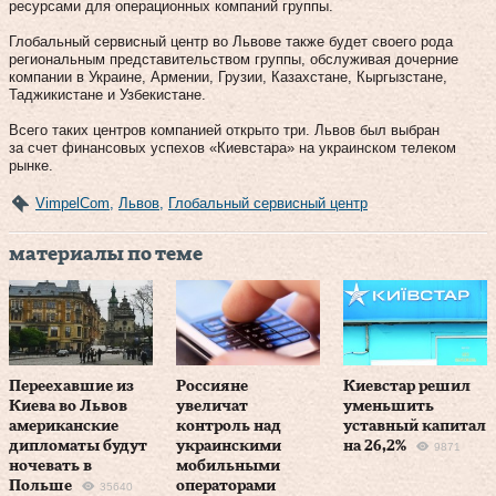
ресурсами для операционных компаний группы.
Глобальный сервисный центр во Львове также будет своего рода
региональным представительством группы, обслуживая дочерние
компании в Украине, Армении, Грузии, Казахстане, Кыргызстане,
Таджикистане и Узбекистане.
Всего таких центров компанией открыто три. Львов был выбран
за счет финансовых успехов «Киевстара» на украинском телеком
рынке.
VimpelCom
,
Львов
,
Глобальный сервисный центр
материалы по теме
Переехавшие из
Россияне
Киевстар решил
Киева во Львов
увеличат
уменьшить
американские
контроль над
уставный капитал
дипломаты будут
украинскими
на 26,2%
9871
ночевать в
мобильными
Польше
операторами
35640