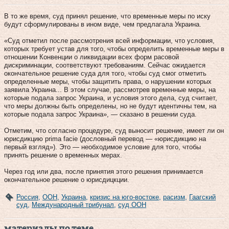
В то же время, суд принял решение, что временные меры по иску
будут сформулированы в ином виде, чем предлагала Украина.
«Суд отметил после рассмотрения всей информации, что условия,
которых требует устав для того, чтобы определить временные меры в
отношении Конвенции о ликвидации всех форм расовой
дискриминации, соответствуют требованиям. Сейчас ожидается
окончательное решение суда для того, чтобы суд смог отметить
определенные меры, чтобы защитить права, о нарушении которых
заявила Украина... В этом случае, рассмотрев временные меры, на
которые подала запрос Украина, и условия этого дела, суд считает,
что меры должны быть определены, но не будут идентичны тем, на
которые подала запрос Украина», — сказано в решении суда.
Отметим, что согласно процедуре, суд выносит решение, имеет ли он
юрисдикцию prima facie (дословный перевод — «юрисдикцию на
первый взгляд»). Это — необходимое условие для того, чтобы
принять решение о временных мерах.
Через год или два, после принятия этого решения принимается
окончательное решение о юрисдицкции.
Россия
,
ООН
,
Украина
,
кризис на юго-востоке
,
расизм
,
Гаагский
суд
,
Международный трибунал
,
суд ООН
материалы по теме