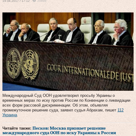
19.04.2017 / 17:12
20898
Международный Суд ООН удовлетворил просьбу Украины о
временных мерах по иску против России по Конвенции о ликвидации
всех форм рассовой дискриминации. Об этом, объявляя
промежуточное решение суда, заявил судья Абрахам, пишет
112
Украина
.
Читайте также:
Песков: Москва признает решение
международного суда ООН по иску Украины к России