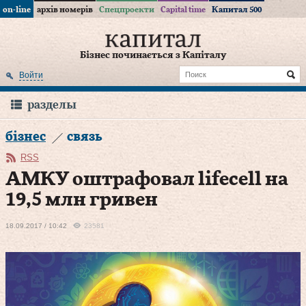
on-line
архів номерів
Спецпроекти
Capital time
Капитал 500
Бізнес починається з Капіталу
Войти
разделы
бізнес
связь
RSS
АМКУ оштрафовал lifecell на
19,5 млн гривен
18.09.2017 / 10:42
23581