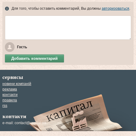
Для того, чтобы оставить комментарий, Вы должны
авторизоваться
.
Гость
Добавить комментарий
сервисы
новини компаній
реклама
контакти
правила
rss
контакти
e-mail:
contact@capital.ua