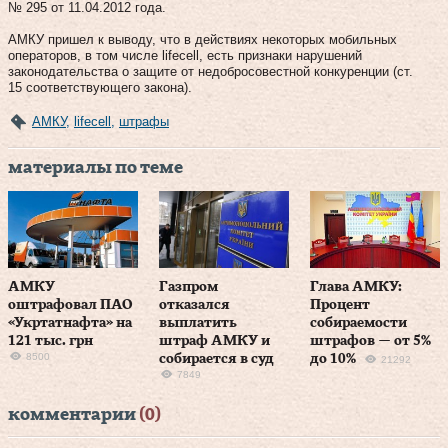
№ 295 от 11.04.2012 года.
АМКУ пришел к выводу, что в действиях некоторых мобильных
операторов, в том числе lifecell, есть признаки нарушений
законодательства о защите от недобросовестной конкуренции (ст.
15 соответствующего закона).
АМКУ
,
lifecell
,
штрафы
материалы по теме
АМКУ
Газпром
Глава АМКУ:
оштрафовал ПАО
отказался
Процент
«Укртатнафта» на
выплатить
собираемости
121 тыс. грн
штраф АМКУ и
штрафов — от 5%
8500
собирается в суд
до 10%
21292
7849
комментарии
(0)