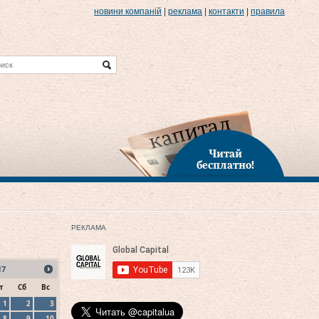
новини компаній
|
реклама
|
контакти
|
правила
Читай
бесплатно!
РЕКЛАМА
17
т
Сб
Вс
1
2
3
8
9
10