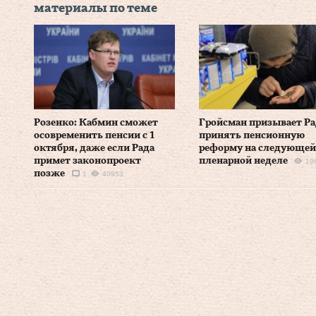
материалы по теме
Розенко: Кабмин сможет
Гройсман призывает Ра
осовременить пенсии с 1
принять пенсионную
октября, даже если Рада
реформу на следующей
примет законопроект
пленарной неделе
19
позже
1
40953