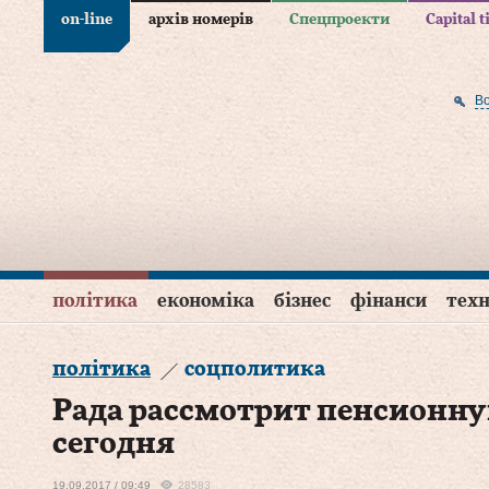
on-line
архів номерів
Спецпроекти
Capital 
В
політика
економіка
бізнес
фінанси
техн
політика
соцполитика
Рада рассмотрит пенсионн
сегодня
19.09.2017 / 09:49
28583