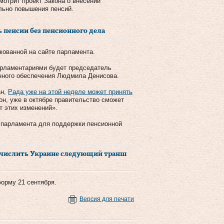
мотрит проект Закона о внесении
льно повышения пенсий.
ь пенсии без пенсионного дела
кованной на сайте парламента.
арламентариями будет председатель
онного обеспечения Людмила Денисова.
ан,
Рада уже на этой неделе может принять
 он, уже в октябре правительство сможет
т этих изменений».
и парламента для поддержки пенсионной
ечислить Украине следующий транш
орму 21 сентября.
Версия для печати