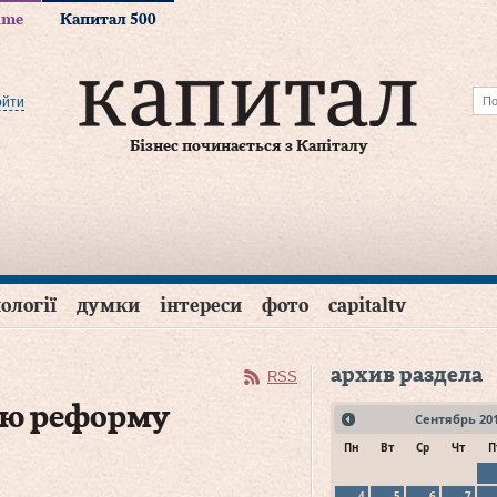
time
Капитал 500
ойти
Бізнес починається з Капіталу
ології
думки
інтереси
фото
capitaltv
архив раздела
RSS
ую реформу
Сентябрь
20
Пн
Вт
Ср
Чт
П
4
5
6
7