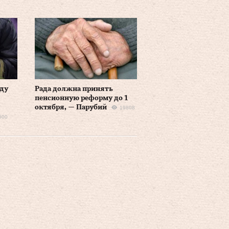
ду
Рада должна принять
пенсионную реформу до 1
октября, — Парубий
19808
600