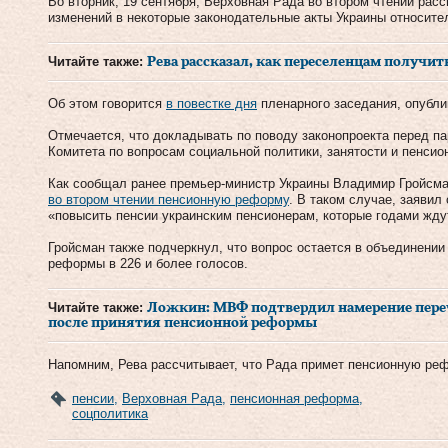
Во вторник, 19 сентября, Верховная Рада во втором чтении расс
изменений в некоторые законодательные акты Украины относите
Читайте также:
Рева рассказал, как переселенцам получит
Об этом говорится
в повестке дня
пленарного заседания, опубли
Отмечается, что докладывать по поводу законопроекта перед п
Комитета по вопросам социальной политики, занятости и пенси
Как сообщал ранее премьер-министр Украины Владимир Гройсм
во втором чтении пенсионную реформу
. В таком случае, заявил
«повысить пенсии украинским пенсионерам, которые годами жду
Гройсман также подчеркнул, что вопрос остается в объединени
реформы в 226 и более голосов.
Читайте также:
Ложкин: МВФ подтвердил намерение пер
после принятия пенсионной реформы
Напомним, Рева рассчитывает, что Рада примет пенсионную реф
пенсии
,
Верховная Рада
,
пенсионная реформа
,
соцполитика