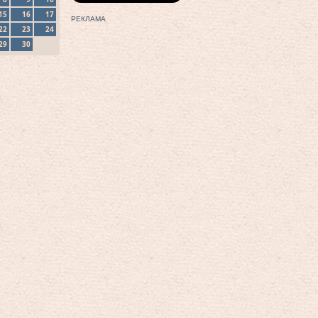
15
16
17
РЕКЛАМА
22
23
24
29
30