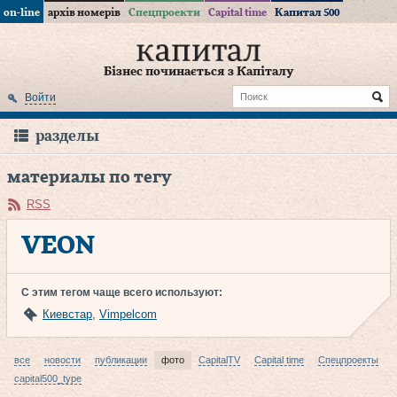
on-line
архів номерів
Спецпроекти
Capital time
Капитал 500
Бізнес починається з Капіталу
Войти
разделы
материалы по тегу
RSS
VEON
С этим тегом чаще всего используют:
Киевстар
,
Vimpelcom
все
новости
публикации
фото
CapitalTV
Capital time
Спецпроекты
capital500_type