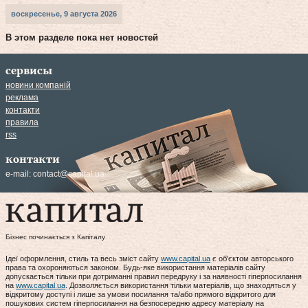
воскресенье, 9 августа 2026
В этом разделе пока нет новостей
сервисы
новини компаній
реклама
контакти
правила
rss
контакти
e-mail:
contact@capital.ua
Бізнес починається з Капіталу
Ідеї оформлення, стиль та весь зміст сайту
www.capital.ua
є об'єктом авторського
права та охороняються законом. Будь-яке використання матеріалів сайту
допускається тільки при дотриманні правил передруку і за наявності гіперпосилання
на
www.capital.ua
. Дозволяється використання тільки матеріалів, що знаходяться у
відкритому доступі і лише за умови посилання та/або прямого відкритого для
пошукових систем гіперпосилання на безпосередню адресу матеріалу на