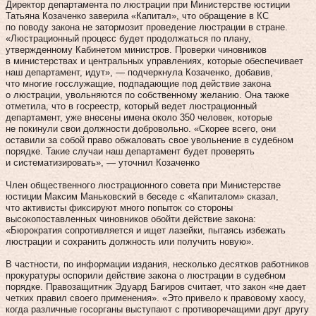
Директор департамента по люстрации при Министерстве юстиции
Татьяна Козаченко заверила «Капитал», что обращение в КС
по поводу закона не затормозит проведение люстрации в стране.
«Люстрационный процесс будет продолжаться по плану,
утвержденному Кабинетом министров. Проверки чиновников
в министерствах и центральных управлениях, которые обеспечивает
наш департамент, идут», — подчеркнула Козаченко, добавив,
что многие госслужащие, подпадающие под действие закона
о люстрации, увольняются по собственному желанию. Она также
отметила, что в госреестр, который ведет люстрационный
департамент, уже внесены имена около 350 человек, которые
не покинули свои должности добровольно. «Скорее всего, они
оставили за собой право обжаловать свое увольнение в судебном
порядке. Такие случаи наш департамент будет проверять
и систематизировать», — уточнил Козаченко
Член общественного люстрационного совета при Министерстве
юстиции Максим Маньковский в беседе с «Капиталом» сказал,
что активисты фиксируют много попыток со стороны
высокопоставленных чиновников обойти действие закона:
«Бюрократия сопротивляется и ищет лазейки, пытаясь избежать
люстрации и сохранить должность или получить новую».
В частности, по информации издания, несколько десятков работников
прокуратуры оспорили действие закона о люстрации в судебном
порядке. Правозащитник Эдуард Багиров считает, что закон «не дает
четких правил своего применения». «Это привело к правовому хаосу,
когда различные госорганы выступают с противоречащими друг другу