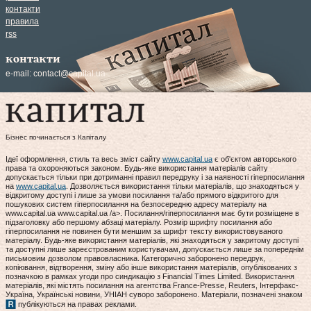
контакти
правила
rss
контакти
e-mail:
contact@capital.ua
Бізнес починається з Капіталу
Ідеї оформлення, стиль та весь зміст сайту
www.capital.ua
є об'єктом авторського
права та охороняються законом. Будь-яке використання матеріалів сайту
допускається тільки при дотриманні правил передруку і за наявності гіперпосилання
на
www.capital.ua
. Дозволяється використання тільки матеріалів, що знаходяться у
відкритому доступі і лише за умови посилання та/або прямого відкритого для
пошукових систем гіперпосилання на безпосередню адресу матеріалу на
www.capital.ua www.capital.ua /a>. Посилання/гіперпосилання має бути розміщене в
підзаголовку або першому абзаці матеріалу. Розмір шрифту посилання або
гіперпосилання не повинен бути меншим за шрифт тексту використовуваного
матеріалу. Будь-яке використання матеріалів, які знаходяться у закритому доступі
та доступні лише зареєстрованим користувачам, допускається лише за попереднім
письмовим дозволом правовласника. Категорично заборонено передрук,
копіювання, відтворення, зміну або інше використання матеріалів, опублікованих з
позначкою в рамках угоди про синдикацію з Financial Times Limited. Використання
матеріалів, які містять посилання на агентства France-Presse, Reuters, Інтерфакс-
Україна, Українські новини, УНІАН суворо заборонено. Матеріали, позначені знаком
публікуються на правах реклами.