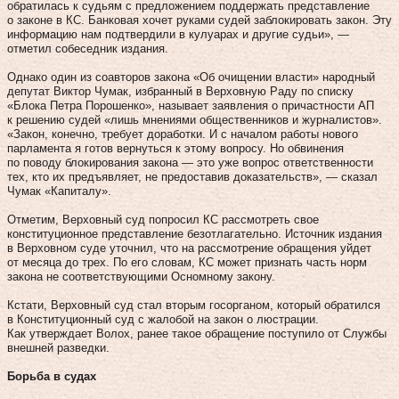
обратилась к судьям с предложением поддержать представление
о законе в КС. Банковая хочет руками судей заблокировать закон. Эту
информацию нам подтвердили в кулуарах и другие судьи», —
отметил собеседник издания.
Однако один из соавторов закона «Об очищении власти» народный
депутат Виктор Чумак, избранный в Верховную Раду по списку
«Блока Петра Порошенко», называет заявления о причастности АП
к решению судей «лишь мнениями общественников и журналистов».
«Закон, конечно, требует доработки. И с началом работы нового
парламента я готов вернуться к этому вопросу. Но обвинения
по поводу блокирования закона — это уже вопрос ответственности
тех, кто их предъявляет, не предоставив доказательств», — сказал
Чумак «Капиталу».
Отметим, Верховный суд попросил КС рассмотреть свое
конституционное представление безотлагательно. Источник издания
в Верховном суде уточнил, что на рассмотрение обращения уйдет
от месяца до трех. По его словам, КС может признать часть норм
закона не соответствующими Осномному закону.
Кстати, Верховный суд стал вторым госорганом, который обратился
в Конституционный суд с жалобой на закон о люстрации.
Как утверждает Волох, ранее такое обращение поступило от Службы
внешней разведки.
Борьба в судах