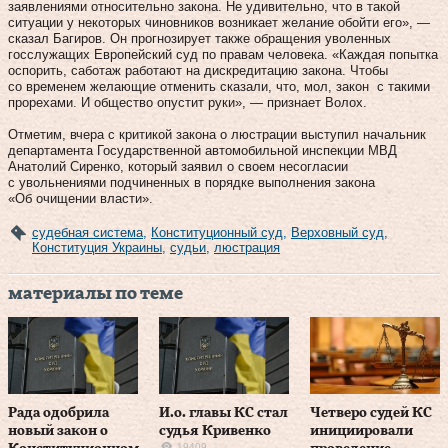
заявлениями относительно закона. Не удивительно, что в такой
ситуации у некоторых чиновников возникает желание обойти его», —
сказал Багиров. Он прогнозирует также обращения уволенных
госслужащих Европейский суд по правам человека. «Каждая попытка
оспорить, саботаж работают на дискредитацию закона. Чтобы
со временем желающие отменить сказали, что, мол, закон с такими
прорехами. И общество опустит руки», — признает Волох.
Отметим, вчера с критикой закона о люстрации выступил начальник
департамента Государственной автомобильной инспекции МВД
Анатолий Сиренко, который заявил о своем несогласии
с увольнениями подчиненных в порядке выполнения закона
«Об очищении власти».
судебная система
,
Конституционный суд
,
Верховный суд
,
Конституция Украины
,
судьи
,
люстрация
материалы по теме
Рада одобрила
И.о. главы КС стал
Четверо судей КС
новый закон о
судья Кривенко
инициировали
19409