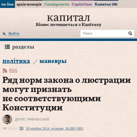
on-line
архів номерів
Спецпроекти
Capital time
Капитал 500
Бізнес починається з Капіталу
Войти
разделы
політика
маневры
RSS
Ряд норм закона о люстрации
могут признать
не соответствующими
Конституции
ДЕНИС РАФАЛЬСКИЙ
18 ноября 2014, вторник, №188 (365)
62553