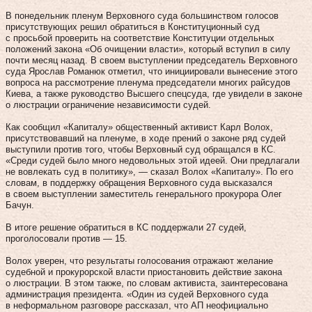
В понедельник пленум Верховного суда большинством голосов
присутствующих решил обратиться в Конституционный суд
с просьбой проверить на соответствие Конституции отдельных
положений закона «Об очищении власти», который вступил в силу
почти месяц назад. В своем выступлении председатель Верховного
суда Ярослав Романюк отметил, что инициировали вынесение этого
вопроса на рассмотрение пленума председатели многих райсудов
Киева, а также руководство Высшего спецсуда, где увидели в законе
о люстрации ограничение независимости судей.
Как сообщил «Капиталу» общественный активист Карл Волох,
присутствовавший на пленуме, в ходе прений о законе ряд судей
выступили против того, чтобы Верховный суд обращался в КС.
«Среди судей было много недовольных этой идеей. Они предлагали
не вовлекать суд в политику», — сказал Волох «Капиталу». По его
словам, в поддержку обращения Верховного суда высказался
в своем выступлении заместитель генерального прокурора Олег
Бачун.
В итоге решение обратиться в КС поддержали 27 судей,
проголосовали против — 15.
Волох уверен, что результаты голосования отражают желание
судебной и прокурорской власти приостановить действие закона
о люстрации. В этом также, по словам активиста, заинтересована
администрация президента. «Один из судей Верховного суда
в неформальном разговоре рассказал, что АП неофициально