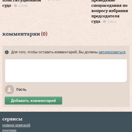
Конституционном
проведение
суде
спецзаседания по
21048
вопросу избрания
председателя
суда
15614
комментарии
(0)
Для того, чтобы оставить комментарий, Вы должны
авторизоваться
.
Гость
Добавить комментарий
сервисы
новини компаній
реклама