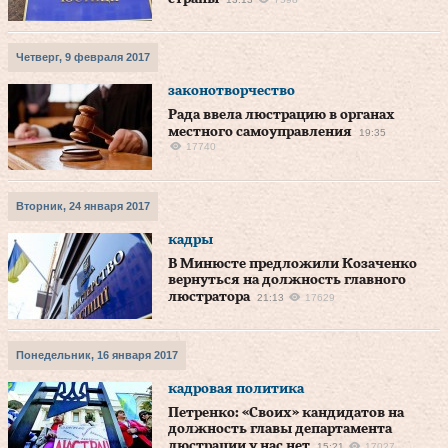
Четверг, 9 февраля 2017
законотворчество
Рада ввела люстрацию в органах
местного самоуправления
19:35
17740
Вторник, 24 января 2017
кадры
В Минюсте предложили Козаченко
вернуться на должность главного
люстратора
21:13
17629
Понедельник, 16 января 2017
кадровая политика
Петренко: «Своих» кандидатов на
должность главы департамента
люстрации у нас нет
15:21
17027