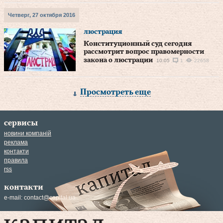
Четверг, 27 октября 2016
люстрация
Конституционный суд сегодня
рассмотрит вопрос правомерности
закона о люстрации
10:05
1
22658
Просмотреть еще
сервисы
новини компаній
реклама
контакти
правила
rss
контакти
e-mail:
contact@capital.ua