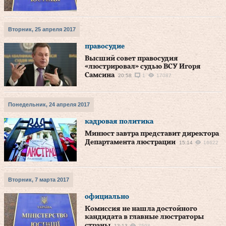
Вторник, 25 апреля 2017
правосудие
Высший совет правосудия
«люстрировал» судью ВСУ Игоря
Самсина
20:58
1
17087
Понедельник, 24 апреля 2017
кадровая политика
Минюст завтра представит директора
Департамента люстрации
15:14
16622
Вторник, 7 марта 2017
официально
Комиссия не нашла достойного
кандидата в главные люстраторы
страны
13:13
7598