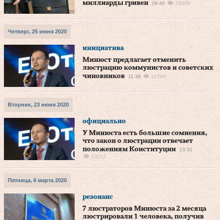
миллиарды гривен
09:40
29085
Четверг, 25 июня 2020
инициатива
Минюст предлагает отменить
люстрацию коммунистов и советских
чиновников
11:38
10769
Вторник, 23 июня 2020
официально
У Минюста есть большие сомнения,
что закон о люстрации отвечает
положениям Конституции
13:31
19212
Пятница, 6 марта 2020
резонанс
7 люстраторов Минюста за 2 месяца
люстрировали 1 человека, получив