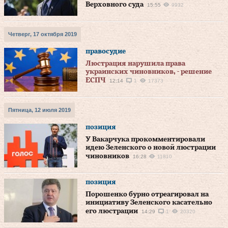
Верховного суда
15:55
9932
Четверг, 17 октября 2019
правосудие
Люстрация нарушила права
украинских чиновников, - решение
ЕСПЧ
12:14
1
17373
Пятница, 12 июля 2019
позиция
У Вакарчука прокомментировали
идею Зеленского о новой люстрации
чиновников
16:28
11810
позиция
Порошенко бурно отреагировал на
инициативу Зеленского касательно
его люстрации
14:29
1
20320