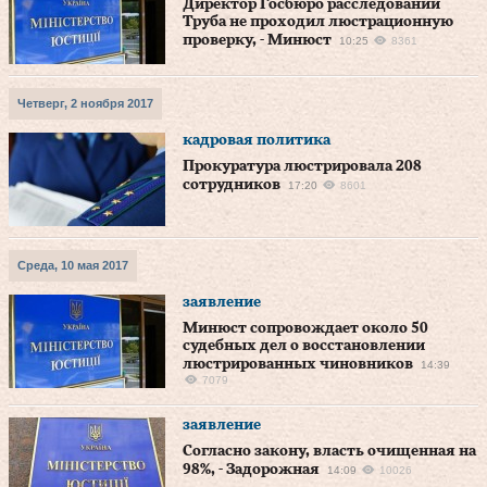
Директор Госбюро расследований
Труба не проходил люстрационную
проверку, - Минюст
10:25
8361
Четверг, 2 ноября 2017
кадровая политика
Прокуратура люстрировала 208
сотрудников
17:20
8601
Среда, 10 мая 2017
заявление
Минюст сопровождает около 50
судебных дел о восстановлении
люстрированных чиновников
14:39
7079
заявление
Согласно закону, власть очищенная на
98%, - Задорожная
14:09
10026