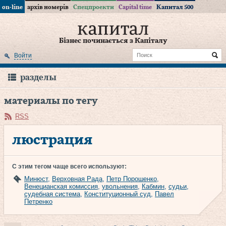
on-line
архів номерів
Спецпроекти
Capital time
Капитал 500
Бізнес починається з Капіталу
Войти
разделы
материалы по тегу
RSS
люстрация
С этим тегом чаще всего используют:
Минюст
,
Верховная Рада
,
Петр Порошенко
,
Венецианская комиссия
,
увольнения
,
Кабмин
,
судьи
,
судебная система
,
Конституционный суд
,
Павел
Петренко