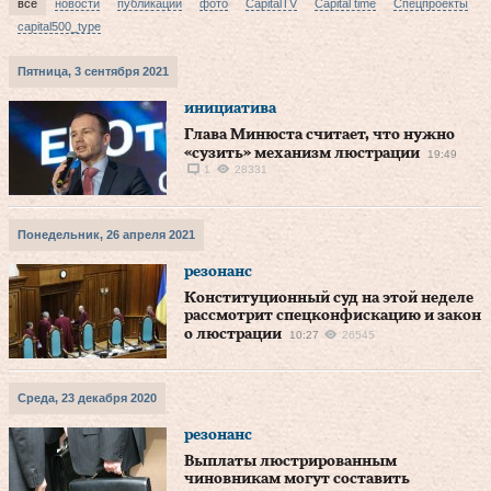
все
новости
публикации
фото
CapitalTV
Capital time
Спецпроекты
capital500_type
Пятница, 3 сентября 2021
инициатива
Глава Минюста считает, что нужно
«сузить» механизм люстрации
19:49
1
28331
Понедельник, 26 апреля 2021
резонанс
Конституционный суд на этой неделе
рассмотрит спецконфискацию и закон
о люстрации
10:27
26545
Среда, 23 декабря 2020
резонанс
Выплаты люстрированным
чиновникам могут составить