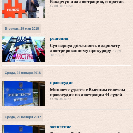
Вакарчук и за люстрацию, и против
19:08
11659
Вторник, 29 мая 2018
решения
Суд вернул должность и зарплату
люстрированному прокурору
12:39
17963
Среда, 24 января 2018
правосудие
Минюст судится с Высшим советом
правосудия по люстрации 44 судей
13:29
9403
Среда, 29 ноября 2017
заявление