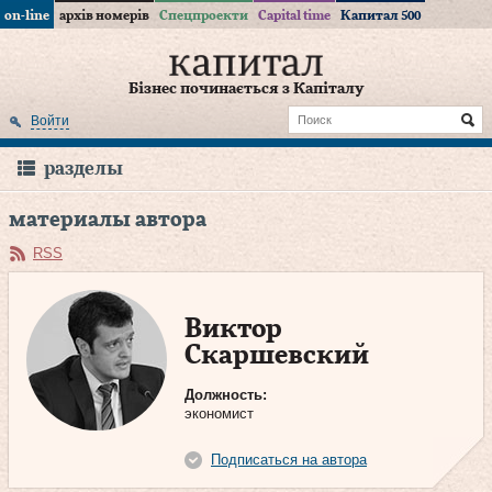
on-line
архів номерів
Спецпроекти
Capital time
Капитал 500
Бізнес починається з Капіталу
Войти
разделы
материалы автора
RSS
Виктор
Скаршевский
Должность:
экономист
Подписаться на автора