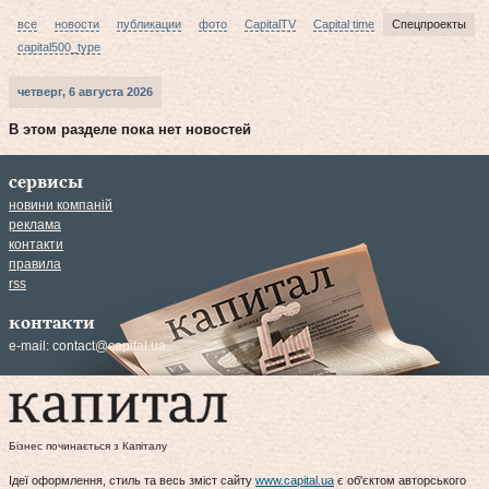
все
новости
публикации
фото
CapitalTV
Capital time
Спецпроекты
capital500_type
четверг, 6 августа 2026
В этом разделе пока нет новостей
сервисы
новини компаній
реклама
контакти
правила
rss
контакти
e-mail:
contact@capital.ua
Бізнес починається з Капіталу
Ідеї оформлення, стиль та весь зміст сайту
www.capital.ua
є об'єктом авторського