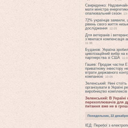
Свириденко: Надзвичай
мати міністра енергетик
опалювальний сезон
13
72% українців заявили,
рівень свого життя низьк
дослідження
12:05
Для ветеранів і ветерано
з’явилася компенсація а
11:36
Буданов: Україна зроби
цивілізаційний вибір на 
партнерства зі США
11:0
Гашев: Продаж частки 
приватному інвестору н
втрати державного конт
компанією
10:06
Зеленський: Нині стоїть
організувати в Україні р
виробництво комплексі
Зеленський: В Україні
перехоплювачів для др
питання вже не в грош
Понедельник, 22 декабря
ІЕД: Перебої з електро