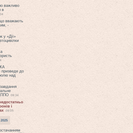
но важливо
и в
:04
 що вважають
им, -
к у «Дії»
втоцивілки
ла
користь
4
ЕКА
е призведе до
ролю над
 завдання
еальне
в ППО
09:34
 недостатньо
онів і
ах
09:05
 2025
постачанням