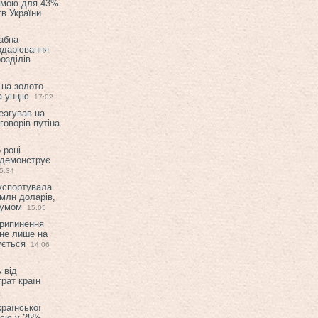
емою для 43%
в України
абна
подарювання
озділів
 на золото
а унцію
17:02
еагував на
оворів путіна
 році
 демонструє
5:34
експортувала
млн доларів,
мумом
15:05
припинення
 не лише на
ується
14:06
 від
рат країн
країнської
ією у 25%