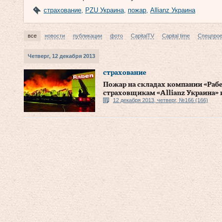
страхование
,
PZU Украина
,
пожар
,
Allianz Украина
все
новости
публикации
фото
CapitalTV
Capital time
Спецпро
Четверг, 12 декабря 2013
страхование
Пожар на складах компании «Раб
страховщикам «Allianz Украина» и
12 декабря 2013, четверг, №166 (166)