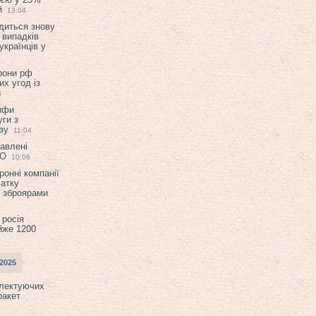
й
13:04
диться знову
 випадків
українців у
орони рф
их угод із
6
ифи
ги з
зу
11:04
авлені
ТО
10:06
ронні компанії
атку
и зброярами
 росія
йже 1200
2025
плектуючих
ракет