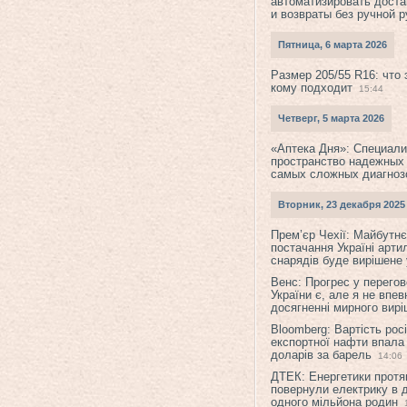
автоматизировать доста
и возвраты без ручной 
Пятница, 6 марта 2026
Размер 205/55 R16: что 
кому подходит
15:44
Четверг, 5 марта 2026
«Аптека Дня»: Специал
пространство надежных
самых сложных диагноз
Вторник, 23 декабря 2025
Прем’єр Чехії: Майбутнє 
постачання Україні арти
снарядів буде вирішене у
Венс: Прогрес у перего
України є, але я не впев
досягненні мирного вир
Bloomberg: Вартість рос
експортної нафти впала
доларів за барель
14:06
ДТЕК: Енергетики протя
повернули електрику в 
одного мільйона родин