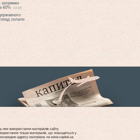
а затримки
на 60%
13:10
 державного
топад склали
ь-яке використання матеріалів сайту
користання тільки матеріалів, що знаходяться у
посередню адресу матеріалу на www.capital.ua