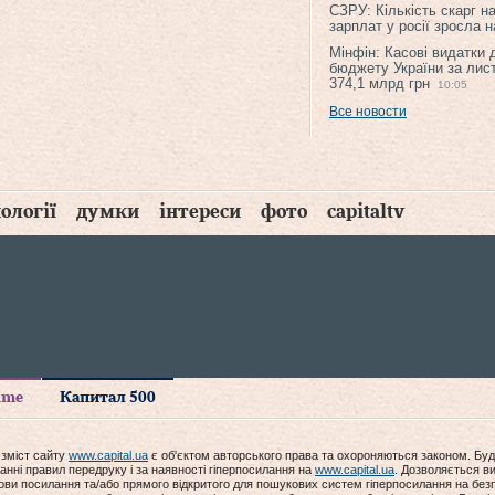
СЗРУ: Кількість скарг н
зарплат у росії зросла 
Мінфін: Касові видатки
бюджету України за лис
374,1 млрд грн
10:05
Все новости
ології
думки
інтереси
фото
capitaltv
time
Капитал 500
 зміст сайту
www.capital.ua
є об'єктом авторського права та охороняються законом. Буд
анні правил передруку і за наявності гіперпосилання на
www.capital.ua
. Дозволяється ви
мови посилання та/або прямого відкритого для пошукових систем гіперпосилання на без