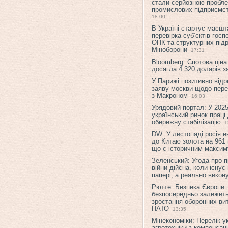
стали серйозною пробл
промислових підприємст
18:00
В Україні стартує масшт
перевірка суб’єктів гос
ОПК та структурних підр
Міноборони
17:31
Bloomberg: Спотова ціна
досягла 4 320 доларів з
У Парижі позитивно відр
заяву москви щодо перег
з Макроном
16:03
Урядовий портал: У 2025
український ринок праці
обережну стабілізацію
1
DW: У листопаді росія 
до Китаю золота на 961 
що є історичним макси
Зеленський: Угода про 
війни дійсна, коли існує
папері, а реально викон
Рютте: Безпека Європи
безпосередньо залежить
зростання оборонних вит
НАТО
13:35
Мінекономіки: Перелік у
агротехніки з компенсац