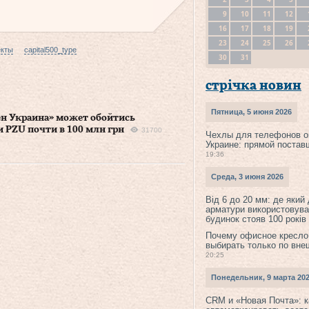
9
10
11
12
16
17
18
19
23
24
25
26
екты
capital500_type
30
31
стрічка новин
Пятница, 5 июня 2026
ен Украина» может обойтись
 PZU почти в 100 млн грн
31700
Чехлы для телефонов о
Украине: прямой постав
19:36
Среда, 3 июня 2026
Від 6 до 20 мм: де який
арматури використовува
будинок стояв 100 років
Почему офисное кресло
выбирать только по вне
20:25
Понедельник, 9 марта 20
CRM и «Новая Почта»: к