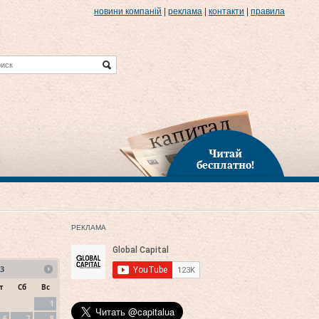
новини компаній
|
реклама
|
контакти
|
правила
Читай
бесплатно!
РЕКЛАМА
3
т
Сб
Вс
1
6
7
8