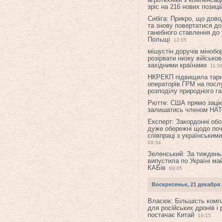
зріс на 216 нових позиці
Сибіга: Прикро, що дово
та знову повертатися до
ганебного ставлення до 
Польщі
12:05
мішустін доручів міноб
розірвати низку військов
західними країнами
11:3
НКРЕКП підвищила тар
операторів ГРМ на послу
розподілу природного га
Рютте: США прямо зацік
залишатись членом НА
Експерт: Закордонні обо
дуже обережні щодо поч
співпраці з українським
09:34
Зеленський: За тиждень
випустила по Україні ма
КАБів
09:05
Воскресенье, 21 декабря 
Власюк: Більшість ком
для російських дронів і 
постачає Китай
16:15