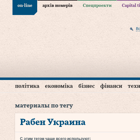
on-line
архів номерів
Спецпроекти
Capital 
В
політика
економіка
бізнес
фінанси
техн
материалы по тегу
Рабен Украина
С этим тегом чаще всего используют: