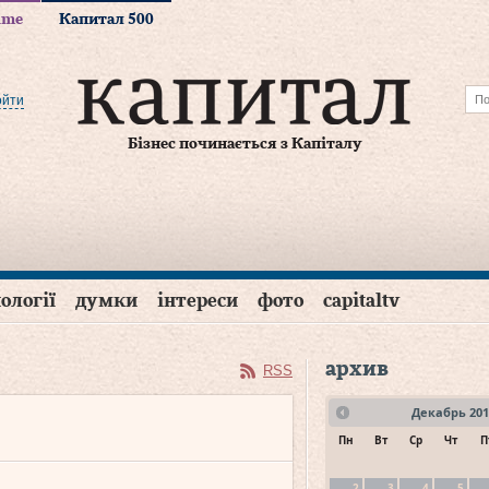
time
Капитал 500
ойти
Бізнес починається з Капіталу
ології
думки
інтереси
фото
capitaltv
архив
RSS
Декабрь
201
Пн
Вт
Ср
Чт
П
2
3
4
5