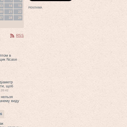
13
14
15
РЕКЛАМА
20
21
22
27
28
29
RSS
птом в
щик Ncase
 діаметр
ти, щоб
20:42
 нельзя
шнему виду
26
ак