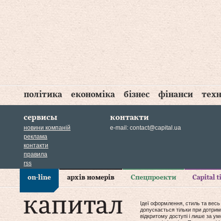
політика
економіка
бізнес
фінанси
техн
сервисы
контакти
новини компаній
e-mail:
contact@capital.ua
реклама
контакти
правила
rss
on-line
архів номерів
Спецпроекти
Capital 
Ідеї оформлення, стиль та весь
допускається тільки при дотрим
відкритому доступі і лише за у