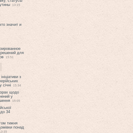
вку, статусы
рутины
13:15
это значит и
изированное
 решений для
ов
15:51
ініціативи з
лерійських
 січні
15:34
ворах щодо
нений у
ішення
15:05
ійської
 до 34
гом тижня
домівки понад
13:35