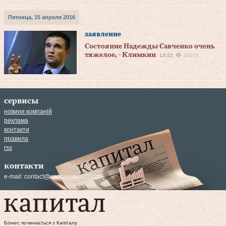
Пятница, 15 апреля 2016
заявление
Состояние Надежды Савченко очень
тяжелое, - Климкин
13:22
19019
сервисы
новини компаній
реклама
контакти
правила
rss
контакти
e-mail:
contact@capital.ua
Бізнес починається з Капіталу