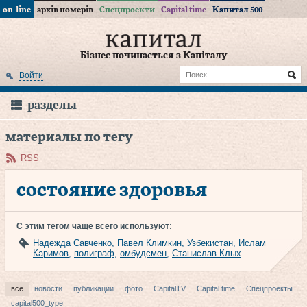
on-line
архів номерів
Спецпроекти
Capital time
Капитал 500
Бізнес починається з Капіталу
Войти
разделы
материалы по тегу
RSS
состояние здоровья
С этим тегом чаще всего используют:
Надежда Савченко
,
Павел Климкин
,
Узбекистан
,
Ислам
Каримов
,
полиграф
,
омбудсмен
,
Станислав Клых
все
новости
публикации
фото
CapitalTV
Capital time
Спецпроекты
capital500_type