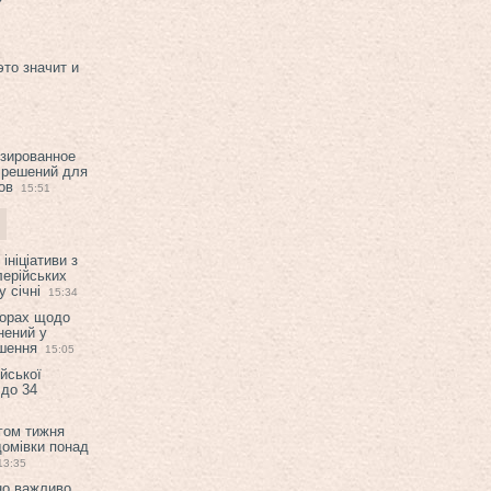
это значит и
изированное
 решений для
ов
15:51
ініціативи з
лерійських
 січні
15:34
ворах щодо
нений у
ішення
15:05
ійської
 до 34
гом тижня
домівки понад
13:35
но важливо