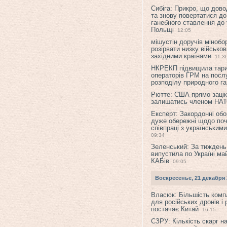
Сибіга: Прикро, що дово
та знову повертатися до
ганебного ставлення до 
Польщі
12:05
мішустін доручів міноб
розірвати низку військов
західними країнами
11:3
НКРЕКП підвищила тар
операторів ГРМ на послу
розподілу природного га
Рютте: США прямо зацік
залишатись членом НА
Експерт: Закордонні обо
дуже обережні щодо поч
співпраці з українським
09:34
Зеленський: За тиждень
випустила по Україні ма
КАБів
09:05
Воскресенье, 21 декабря 
Власюк: Більшість ком
для російських дронів і 
постачає Китай
16:15
СЗРУ: Кількість скарг н