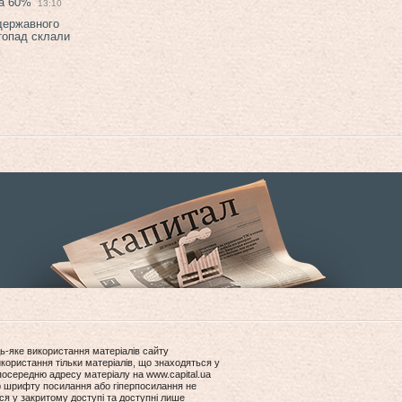
на 60%
13:10
 державного
топад склали
ь-яке використання матеріалів сайту
користання тільки матеріалів, що знаходяться у
посередню адресу матеріалу на www.capital.ua
ір шрифту посилання або гіперпосилання не
ся у закритому доступі та доступні лише