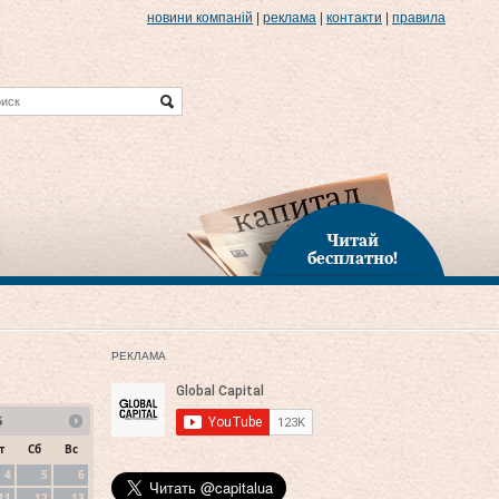
новини компаній
|
реклама
|
контакти
|
правила
Читай
бесплатно!
РЕКЛАМА
6
т
Сб
Вс
4
5
6
11
12
13