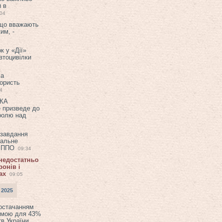
и в
:04
 що вважають
им, -
к у «Дії»
втоцивілки
ла
користь
4
ЕКА
е призведе до
ролю над
 завдання
еальне
в ППО
09:34
 недостатньо
онів і
ах
09:05
 2025
постачанням
емою для 43%
в України