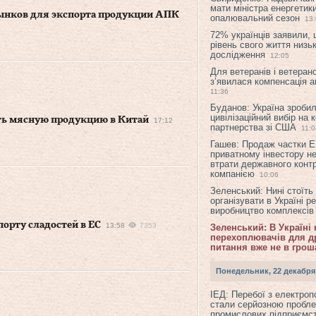
мати міністра енергетик
ынков для экспорта продукции АПК
опалювальний сезон
13
72% українців заявили,
рівень свого життя низьк
дослідження
12:05
Для ветеранів і ветерано
з’явилася компенсація а
11:36
Буданов: Україна зроби
цивілізаційний вибір на 
ть мясную продукцию в Китай
17:12
партнерства зі США
11:0
Гашев: Продаж частки 
приватному інвестору н
втрати державного конт
компанією
10:06
Зеленський: Нині стоїть
організувати в Україні р
виробництво комплексі
орту сладостей в ЕС
13:58
7353
Зеленський: В Україні
перехоплювачів для др
питання вже не в грош
Понедельник, 22 декабря
ІЕД: Перебої з електро
стали серйозною пробл
промислових підприємст