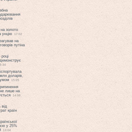
абна
подарювання
озділів
 на золото
а унцію
17:02
еагував на
оворів путіна
 році
 демонструє
5:34
експортувала
млн доларів,
мумом
15:05
припинення
 не лише на
ується
14:06
 від
рат країн
країнської
ією у 25%
й
13:04