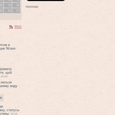
18
19
20
РЕКЛАМА
25
26
27
RSS
птом в
щик Ncase
 діаметр
ти, щоб
20:42
 нельзя
шнему виду
26
ак
вку, статусы
рутины
13:15