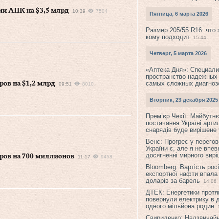
ии АПК на $3,5 млрд
10:39
7504
Пятница, 6 марта 2026
Размер 205/55 R16: что 
кому подходит
15:44
Четверг, 5 марта 2026
«Аптека Дня»: Специал
пространство надежных
самых сложных диагноз
ров на $1,2 млрд
09:51
8010
Вторник, 23 декабря 2025
Прем’єр Чехії: Майбутнє 
постачання Україні арти
снарядів буде вирішене у
Венс: Прогрес у перего
України є, але я не впев
досягненні мирного вир
аров на 700 миллионов
11:17
9458
Bloomberg: Вартість рос
експортної нафти впала
доларів за барель
14:06
ДТЕК: Енергетики протя
повернули електрику в 
одного мільйона родин
Свириденко: Надзвичай