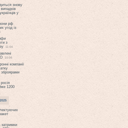
диться знову
 випадків
українців у
орони рф
их угод із
6
ифи
ги з
зу
11:04
авлені
ТО
10:06
ронні компанії
атку
и зброярами
 росія
йже 1200
2025
плектуючих
ракет
а затримки