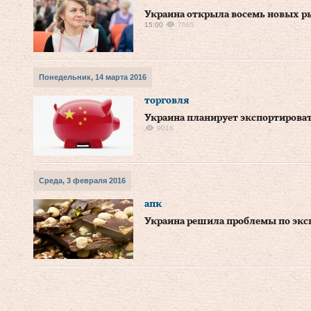
Украина открыла восемь новых р
15:00
7665
Понедельник, 14 марта 2016
торговля
Украина планирует экспортирова
9016
Среда, 3 февраля 2016
апк
Украина решила проблемы по эксп