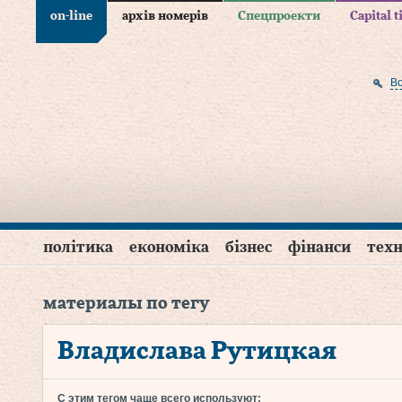
on-line
архів номерів
Спецпроекти
Capital 
В
політика
економіка
бізнес
фінанси
техн
материалы по тегу
Владислава Рутицкая
С этим тегом чаще всего используют: