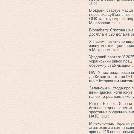
18:00
В Україні стартує масшт
перевірка суб’єктів гос
ОПК та структурних підр
Міноборони
17:31
Bloomberg: Спотова ціна
досягла 4 320 доларів з
У Парижі позитивно відр
заяву москви щодо перег
з Макроном
16:03
Урядовий портал: У 2025
український ринок праці
обережну стабілізацію
1
DW: У листопаді росія 
до Китаю золота на 961 
що є історичним макси
Зеленський: Угода про 
війни дійсна, коли існує
папері, а реально викон
Рютте: Безпека Європи
безпосередньо залежить
зростання оборонних вит
НАТО
13:35
Мінекономіки: Перелік у
агротехніки з компенсац
зріс на 216 нових позиці