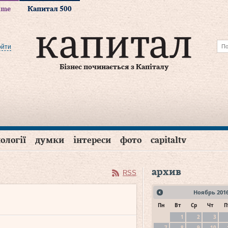
time
Капитал 500
ойти
Бізнес починається з Капіталу
ології
думки
інтереси
фото
capitaltv
архив
RSS
Ноябрь
201
Пн
Вт
Ср
Чт
П
1
2
3
7
8
9
10