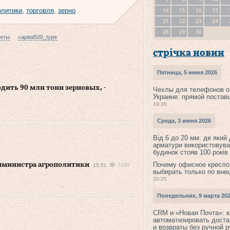
14
15
16
17
олитики
,
торговля
,
зерно
21
22
23
24
28
29
30
екты
capital500_type
стрічка новин
Пятница, 5 июня 2026
одить 90 млн тонн зерновых, -
Чехлы для телефонов о
Украине: прямой постав
19:36
Среда, 3 июня 2026
Від 6 до 20 мм: де який
арматури використовува
будинок стояв 100 років
Почему офисное кресло
мминистра агрополитики
15:51
7209
выбирать только по вне
20:25
Понедельник, 9 марта 20
CRM и «Новая Почта»: к
автоматизировать доста
и возвраты без ручной 