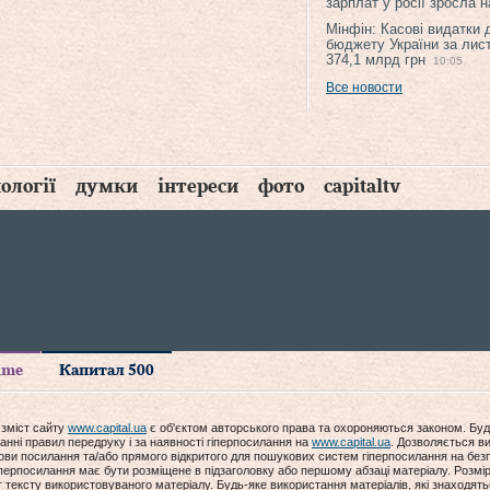
зарплат у росії зросла 
Мінфін: Касові видатки
бюджету України за лис
374,1 млрд грн
10:05
Все новости
ології
думки
інтереси
фото
capitaltv
time
Капитал 500
 зміст сайту
www.capital.ua
є об'єктом авторського права та охороняються законом. Буд
анні правил передруку і за наявності гіперпосилання на
www.capital.ua
. Дозволяється ви
мови посилання та/або прямого відкритого для пошукових систем гіперпосилання на без
гіперпосилання має бути розміщене в підзаголовку або першому абзаці матеріалу. Розм
ексту використовуваного матеріалу. Будь-яке використання матеріалів, які знаходять