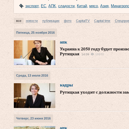
экспорт
,
ЕС
,
АПК
,
сладости
,
Китай
,
мясо
,
Азия
,
Минагроп
все
новости
публикации
фото
CapitalTV
Capital time
Спецпро
Пятница, 25 ноября 2016
апк
Украина к 2050 году будет произв
Рутицкая
14:09
16970
Среда, 13 июля 2016
кадры
Рутицкая уходит с должности за
Четверг, 23 июня 2016
апк