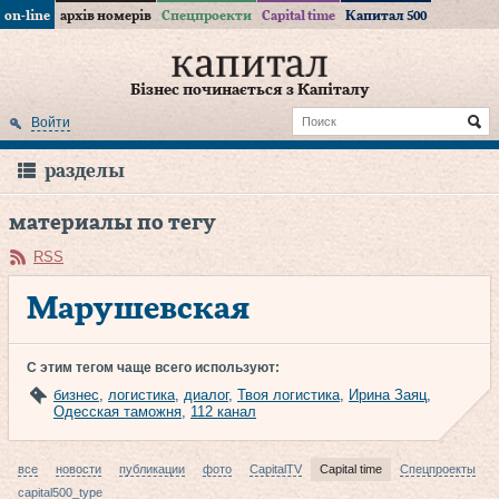
on-line
архів номерів
Спецпроекти
Capital time
Капитал 500
Бізнес починається з Капіталу
Войти
разделы
материалы по тегу
RSS
Марушевская
С этим тегом чаще всего используют:
бизнес
,
логистика
,
диалог
,
Твоя логистика
,
Ирина Заяц
,
Одесская таможня
,
112 канал
все
новости
публикации
фото
CapitalTV
Capital time
Спецпроекты
capital500_type