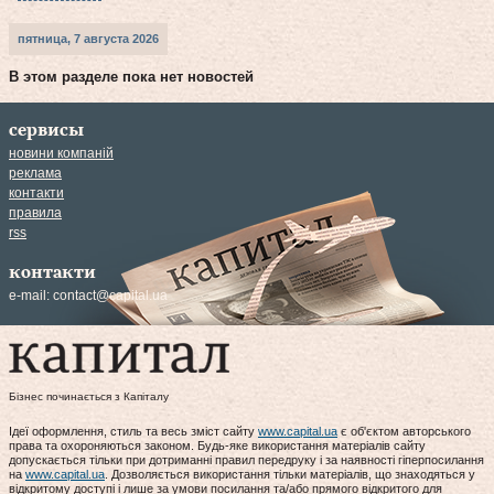
пятница, 7 августа 2026
В этом разделе пока нет новостей
сервисы
новини компаній
реклама
контакти
правила
rss
контакти
e-mail:
contact@capital.ua
Бізнес починається з Капіталу
Ідеї оформлення, стиль та весь зміст сайту
www.capital.ua
є об'єктом авторського
права та охороняються законом. Будь-яке використання матеріалів сайту
допускається тільки при дотриманні правил передруку і за наявності гіперпосилання
на
www.capital.ua
. Дозволяється використання тільки матеріалів, що знаходяться у
відкритому доступі і лише за умови посилання та/або прямого відкритого для