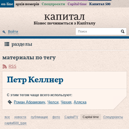
on-line
архів номерів
Спецпроекти
Capital time
Капитал 500
Бізнес починається з Капіталу
Войти
разделы
материалы по тегу
RSS
Петр Келлнер
С этим тегом чаще всего используют:
Роман Абрамович
,
Челси
,
Чехия
,
Аляска
все
новости
публикации
фото
CapitalTV
Capital time
Спецпроекты
capital500_type