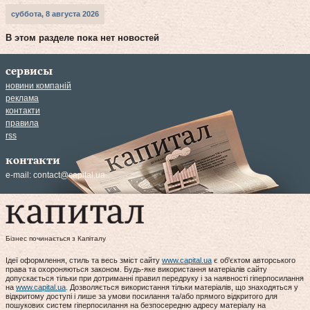
суббота, 8 августа 2026
В этом разделе пока нет новостей
сервисы
новини компаній
реклама
контакти
правила
rss
контакти
e-mail:
contact@capital.ua
Бізнес починається з Капіталу
Ідеї оформлення, стиль та весь зміст сайту
www.capital.ua
є об'єктом авторського
права та охороняються законом. Будь-яке використання матеріалів сайту
допускається тільки при дотриманні правил передруку і за наявності гіперпосилання
на
www.capital.ua
. Дозволяється використання тільки матеріалів, що знаходяться у
відкритому доступі і лише за умови посилання та/або прямого відкритого для
пошукових систем гіперпосилання на безпосередню адресу матеріалу на