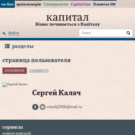
on-line
архів номерів
Спецпроекти
Capital time
Капитал 500
Бізнес починається з Капіталу
Войти
разделы
страница пользователя
ОСНОВНОЕ
COMMENTS
Сергей Калач
veselij2006@mail.ru
сервисы
новини компаній