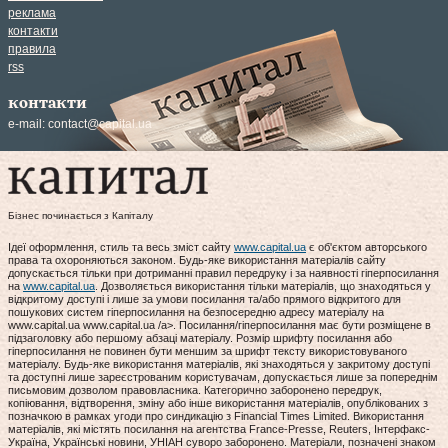
реклама
контакти
правила
rss
контакти
e-mail:
contact@capital.ua
Бізнес починається з Капіталу
Ідеї оформлення, стиль та весь зміст сайту
www.capital.ua
є об'єктом авторського
права та охороняються законом. Будь-яке використання матеріалів сайту
допускається тільки при дотриманні правил передруку і за наявності гіперпосилання
на
www.capital.ua
. Дозволяється використання тільки матеріалів, що знаходяться у
відкритому доступі і лише за умови посилання та/або прямого відкритого для
пошукових систем гіперпосилання на безпосередню адресу матеріалу на
www.capital.ua www.capital.ua /a>. Посилання/гіперпосилання має бути розміщене в
підзаголовку або першому абзаці матеріалу. Розмір шрифту посилання або
гіперпосилання не повинен бути меншим за шрифт тексту використовуваного
матеріалу. Будь-яке використання матеріалів, які знаходяться у закритому доступі
та доступні лише зареєстрованим користувачам, допускається лише за попереднім
письмовим дозволом правовласника. Категорично заборонено передрук,
копіювання, відтворення, зміну або інше використання матеріалів, опублікованих з
позначкою в рамках угоди про синдикацію з Financial Times Limited. Використання
матеріалів, які містять посилання на агентства France-Presse, Reuters, Інтерфакс-
Україна, Українські новини, УНІАН суворо заборонено. Матеріали, позначені знаком