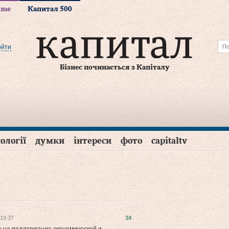
time
Капитал 500
ойти
Бізнес починається з Капіталу
ології
думки
інтереси
фото
capitaltv
 19:37
34