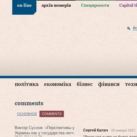
on-line
архів номерів
Спецпроекти
Capital 
В
політика
економіка
бізнес
фінанси
техн
comments
ОСНОВНОЕ
COMMENTS
Виктор Суслов: «Перспективы у
Сергей Калач
09 января 2017,
Украины как у государства нет»
09.01.2017 / 11:59