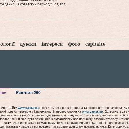
же на поддержание экономической и
зданной в советский период." Вот, вот.
ології
думки
інтереси
фото
capitaltv
time
Капитал 500
 зміст сайту
www.capital.ua
є об'єктом авторського права та охороняються законом. Буд
анні правил передруку і за наявності гіперпосилання на
www.capital.ua
. Дозволяється ви
мови посилання та/або прямого відкритого для пошукових систем гіперпосилання на без
гіперпосилання має бути розміщене в підзаголовку або першому абзаці матеріалу. Розм
ексту використовуваного матеріалу. Будь-яке використання матеріалів, які знаходять
допускається лише за попереднім письмовим дозволом правовласника. Категорично за