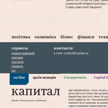
"Денег нет и уже не будет да
социальной инфраструктуры, со
Слава советской Украине!
політика
економіка
бізнес
фінанси
техн
сервисы
контакти
новини компаній
e-mail:
contact@capital.ua
реклама
контакти
правила
rss
on-line
архів номерів
Спецпроекти
Capital 
Ідеї оформлення, стиль та весь
допускається тільки при дотрим
відкритому доступі і лише за у
www.capital.ua /a>. Посилання/
Бізнес починається з Капіталу
повинен бути меншим за шрифт т
зареєстрованим користувачам, 