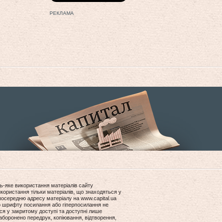
РЕКЛАМА
ь-яке використання матеріалів сайту
користання тільки матеріалів, що знаходяться у
посередню адресу матеріалу на www.capital.ua
ір шрифту посилання або гіперпосилання не
ся у закритому доступі та доступні лише
боронено передрук, копіювання, відтворення,