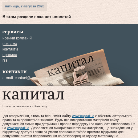
пятница, 7 августа 2026
В этом разделе пока нет новостей
сервисы
новини компаній
реклама
контакти
правила
rss
контакти
e-mail:
contact@capital.ua
Бізнес починається з Капіталу
Ідеї оформлення, стиль та весь зміст сайту
www.capital.ua
є об'єктом авторського
права та охороняються законом. Будь-яке використання матеріалів сайту
допускається тільки при дотриманні правил передруку і за наявності гіперпосилання
на
www.capital.ua
. Дозволяється використання тільки матеріалів, що знаходяться у
відкритому доступі і лише за умови посилання та/або прямого відкритого для
пошукових систем гіперпосилання на безпосередню адресу матеріалу на