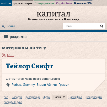
on-line
архів номерів
Спецпроекти
Capital time
Капитал 500
Бізнес починається з Капіталу
Войти
разделы
материалы по тегу
RSS
Тейлор Свифт
С этим тегом чаще всего используют:
Forbes
,
Grammy
,
Билли Айлиш
,
Грэмми
все
новости
публикации
фото
CapitalTV
Capital time
Спецпроекты
capital500_type