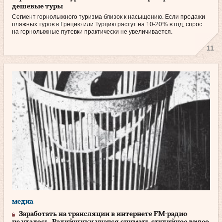
дешевые туры
Сегмент горнолыжного туризма близок к насыщению. Если продажи
пляжных туров в Грецию или Турцию растут на 10‑20 % в год, спрос
на горнолыжные путевки практически не увеличивается.
11
медиа
Заработать на трансляции в интернете FM-радио
не удалось. Радийщики учатся снимать студийное видео