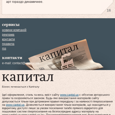
арт гораздо динамичнее.
16
сервисы
новини компаній
реклама
контакти
правила
rss
контакти
e-mail:
contact@capital.ua
Бізнес починається з Капіталу
Ідеї оформлення, стиль та весь зміст сайту
www.capital.ua
є об'єктом авторського
права та охороняються законом. Будь-яке використання матеріалів сайту
допускається тільки при дотриманні правил передруку і за наявності гіперпосилання
на
www.capital.ua
. Дозволяється використання тільки матеріалів, що знаходяться у
відкритому доступі і лише за умови посилання та/або прямого відкритого для
пошукових систем гіперпосилання на безпосередню адресу матеріалу на
www.capital.ua www.capital.ua /a>. Посилання/гіперпосилання має бути розміщене в