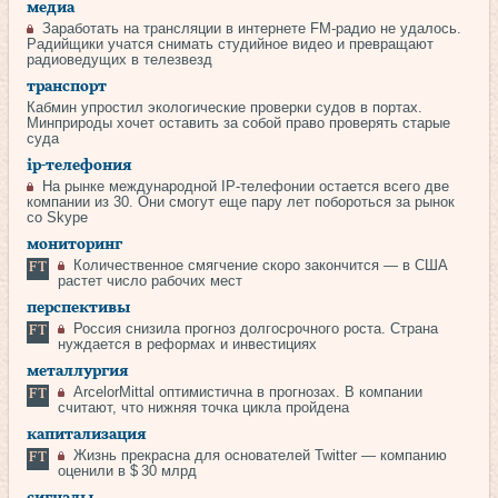
медиа
Заработать на трансляции в интернете FM-радио не удалось.
Радийщики учатся снимать студийное видео и превращают
радиоведущих в телезвезд
транспорт
Кабмин упростил экологические проверки судов в портах.
Минприроды хочет оставить за собой право проверять старые
суда
ip-телефония
На рынке международной IP-телефонии остается всего две
компании из 30. Они смогут еще пару лет побороться за рынок
со Skype
мониторинг
Количественное смягчение скоро закончится — в США
растет число рабочих мест
перспективы
Россия снизила прогноз долгосрочного роста. Страна
нуждается в реформах и инвестициях
металлургия
ArcelorMittal оптимистична в прогнозах. В компании
считают, что нижняя точка цикла пройдена
капитализация
Жизнь прекрасна для основателей Twitter — компанию
оценили в $ 30 млрд
сигналы