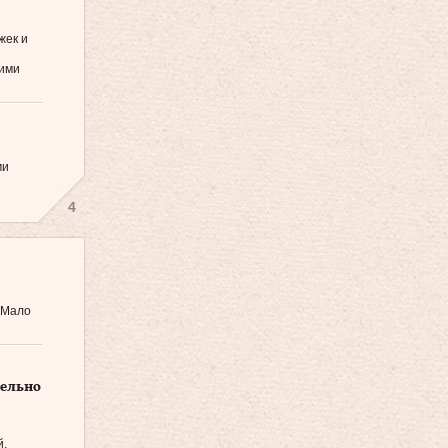
жек и
кими
ми
4
 Мало
тельно
й,