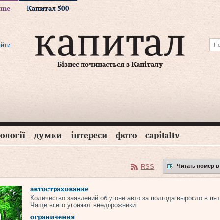
time
Капитал 500
ойти
Бізнес починається з Капіталу
ології
думки
інтереси
фото
capitaltv
RSS
Читать номер в
автострахование
Количество заявлений об угоне авто за полгода выросло в пят
Чаще всего угоняют внедорожники
ограничения