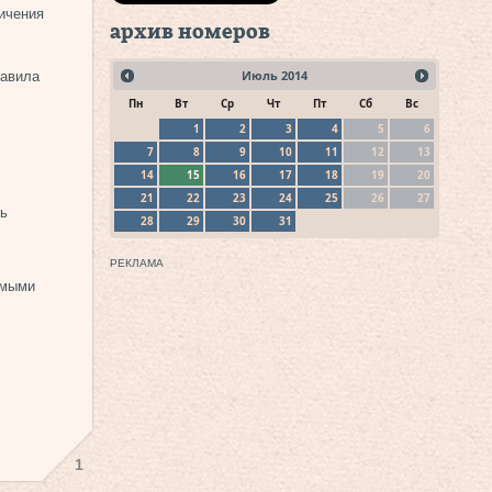
ичения
архив номеров
Июль
2014
равила
Пн
Вт
Ср
Чт
Пт
Сб
Вс
1
2
3
4
5
6
7
8
9
10
11
12
13
14
15
16
17
18
19
20
21
22
23
24
25
26
27
ь
28
29
30
31
РЕКЛАМА
имыми
1