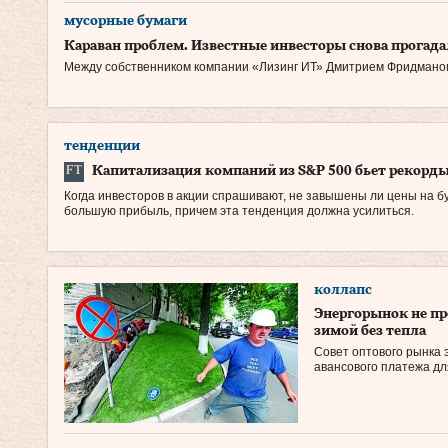
мусорные бумаги
Караван проблем. Известные инвесторы снова прогад
Между собственником компании «Лизинг ИТ» Дмитрием Фридманом
тенденции
Капитализация компаний из S&P 500 бьет рекорд
Когда инвесторов в акции спрашивают, не завышены ли цены на б
большую прибыль, причем эта тенденция должна усилиться.
коллапс
Энергорынок не п
зимой без тепла
Совет оптового рынка 
авансового платежа дл