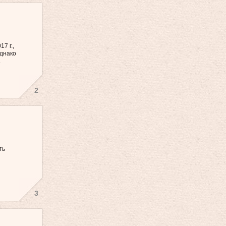
7 г.,
Однако
.
2
ть
3