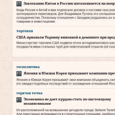
Завлекание Китая в Россию наталкивается на неп
Когда Россия и Китай в мае подписали договор о поставке газа р
затянувшихся переговоров. Для Владимира Путина это соглашение 
сотрудничества. Поскольку отношения с Западом ухудшились из‑з
товарами и инвестициями.
торговля
США признали Украину виновной в демпинге при про
Министерство торговли США подвело итоги антидемпингового рас
государств мира стальных труб для нефтегазовой отрасли (oil coun
госполитика
Япония и Южная Корея призывают компании про
Япония и Южная Корея призывают свои компании объединить силы
кто ожидал подобных последствий от охлаждения отношений Росс
горячая точка
Экономика не дает курдам стать по‑настоящему
независимыми
Из расположенной на возвышении цитадели города Эрбиля Тале
Али пристально вглядывается в строительные площадки, разбро