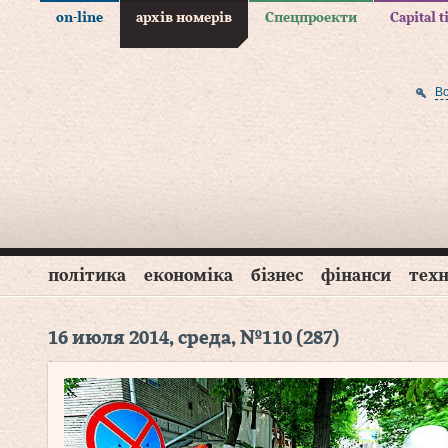
on-line
архів номерів
Спецпроекти
Capital 
В
політика
економіка
бізнес
фінанси
техн
16 июля 2014, среда, №110 (287)