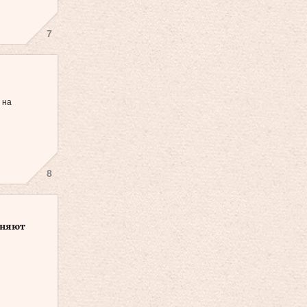
7
 на
8
гоняют