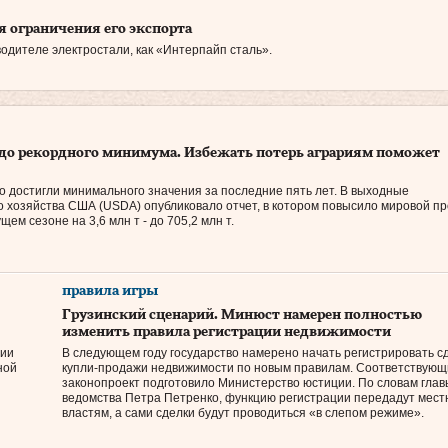
 ограничения его экспорта
одителе электростали, как «Интерпайп сталь».
до рекордного минимума. Избежать потерь аграриям поможет
 достигли минимального значения за последние пять лет. В выходные
о хозяйства США (USDA) опубликовало отчет, в котором повысило мировой пр
ем сезоне на 3,6 млн т - до 705,2 млн т.
правила игры
Грузинский сценарий. Минюст намерен полностью
изменить правила регистрации недвижимости
нии
В следующем году государство намерено начать регистрировать с
ной
купли-продажи недвижимости по новым правилам. Соответствующ
законопроект подготовило Министерство юстиции. По словам глав
ведомства Петра Петренко, функцию регистрации передадут мес
властям, а сами сделки будут проводиться «в слепом режиме».