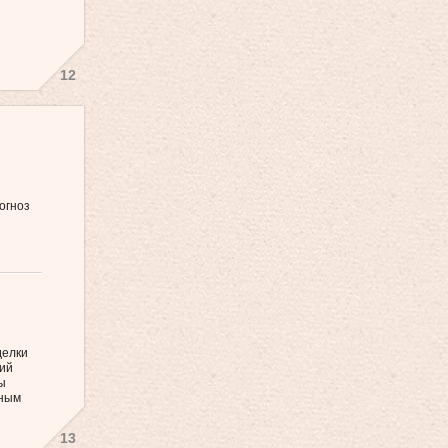
12
огноз
делки
ий
ы
тным
13