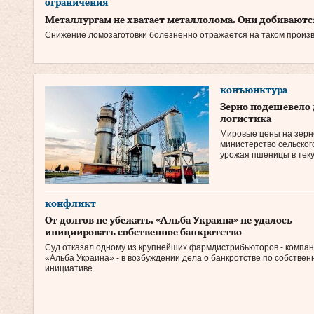
ограничения
Металлургам не хватает металлолома. Они добиваются
Снижение ломозаготовки болезненно отражается на таком произв
конъюнктура
Зерно подешевело 
логистика
Мировые цены на зерно
министерство сельског
урожая пшеницы в текущ
конфликт
От долгов не убежать. «Альба Украина» не удалось
инициировать собственное банкротство
Суд отказал одному из крупнейших фармдистрибьюторов - компа
«Альба Украина» - в возбуждении дела о банкротстве по собствен
инициативе.