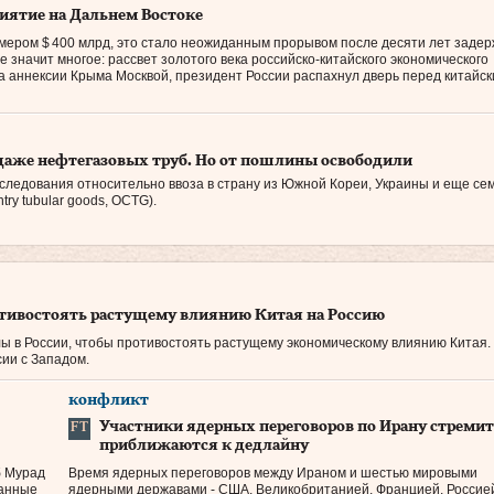
риятие на Дальнем Востоке
азмером $ 400 млрд, это стало неожиданным прорывом после десяти лет задер
значит многое: рассвет золотого века российско-китайского экономического
а аннексии Крыма Москвой, президент России распахнул дверь перед китайс
даже нефтегазовых труб. Но от пошлины освободили
следования относительно ввоза в страну из Южной Кореи, Украины и еще се
try tubular goods, OCTG).
тивостоять растущему влиянию Китая на Россию
 в России, чтобы противостоять растущему экономическому влиянию Китая.
ии с Западом.
конфликт
Участники ядерных переговоров по Ирану стреми
приближаются к дедлайну
б Мурад
Время ядерных переговоров между Ираном и шестью мировыми
санные
ядерными державами - США, Великобританией, Францией, Россие