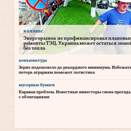
коллапс
Энергорынок не профинансировал плановы
ремонты ТЭЦ. Украина может остаться зимо
без тепла
конъюнктура
Зерно подешевело до рекордного минимума. Избежат
потерь аграриям поможет логистика
мусорные бумаги
Караван проблем. Известные инвесторы снова прогад
с облигациями