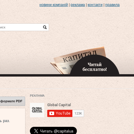
новини компаній
|
реклама
|
контакти
|
правила
Читай
бесплатно!
РЕКЛАМА
 формате PDF
ь раз.