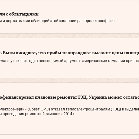
али с облигациями
 и держателями облигаций этой компании разгорелся конфликт.
ы. Быки ожидают, что прибыли оправдают высокие цены на акц
умаги, у них есть один неоспоримый аргумент: американские компании принос
рофинансировал плановые ремонты ТЭЦ. Украина может остать
электроэнергии (Совет ОРЭ) отказал теплоэлектроцентралям (ТЭЦ) в выделе
я проведения ремонтной кампании 2014 г.