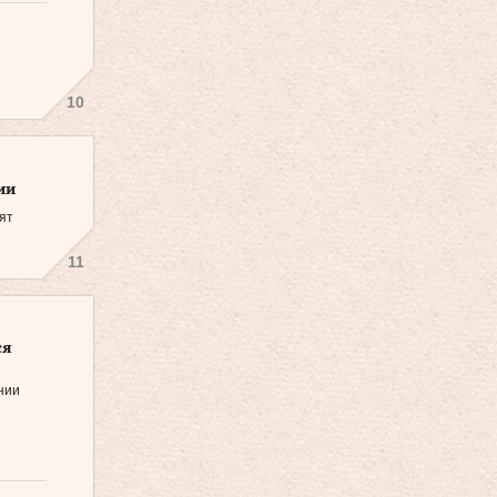
10
ии
ят
11
ся
нии