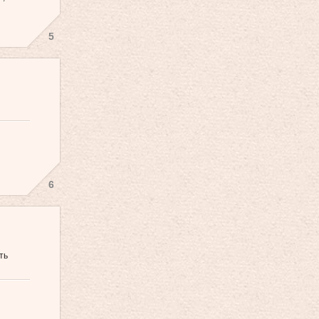
5
6
ть