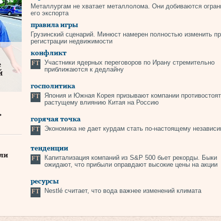
Металлургам не хватает металлолома. Они добиваются огран
его экспорта
правила игры
Грузинский сценарий. Минюст намерен полностью изменить п
регистрации недвижимости
конфликт
Участники ядерных переговоров по Ирану стремительно
е
приближаются к дедлайну
й
госполитика
Япония и Южная Корея призывают компании противостоят
растущему влиянию Китая на Россию
ь
горячая точка
Экономика не дает курдам стать по‑настоящему независ
тенденции
али
Капитализация компаний из S&P 500 бьет рекорды. Быки
ожидают, что прибыли оправдают высокие цены на акции
ресурсы
Nestlé считает, что вода важнее изменений климата