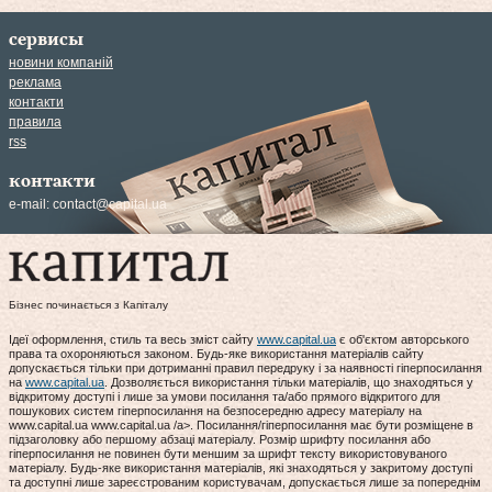
сервисы
новини компаній
реклама
контакти
правила
rss
контакти
e-mail:
contact@capital.ua
Бізнес починається з Капіталу
Ідеї оформлення, стиль та весь зміст сайту
www.capital.ua
є об'єктом авторського
права та охороняються законом. Будь-яке використання матеріалів сайту
допускається тільки при дотриманні правил передруку і за наявності гіперпосилання
на
www.capital.ua
. Дозволяється використання тільки матеріалів, що знаходяться у
відкритому доступі і лише за умови посилання та/або прямого відкритого для
пошукових систем гіперпосилання на безпосередню адресу матеріалу на
www.capital.ua www.capital.ua /a>. Посилання/гіперпосилання має бути розміщене в
підзаголовку або першому абзаці матеріалу. Розмір шрифту посилання або
гіперпосилання не повинен бути меншим за шрифт тексту використовуваного
матеріалу. Будь-яке використання матеріалів, які знаходяться у закритому доступі
та доступні лише зареєстрованим користувачам, допускається лише за попереднім