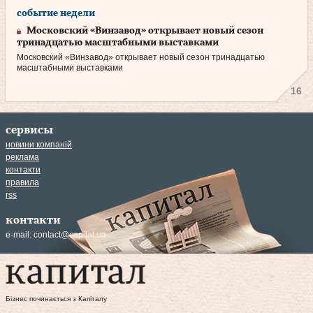
событие недели
Московский «Винзавод» открывает новый сезон
тринадцатью масштабными выставками
Московский «Винзавод» открывает новый сезон тринадцатью
масштабными выставками
16
сервисы
новини компаній
реклама
контакти
правила
rss
контакти
e-mail:
contact@capital.ua
Бізнес починається з Капіталу