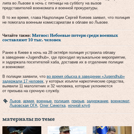
липа во Львове в ночь с пятницы на субботу на вызов
представителей военкомата и военной прокуратуры.
В то же время, глава Нацполиции Сергей Князев заявил, что полиция
не помогала военным комиссариатам в облаве во Львове.
Читайте также:
Матиос: Небоевые потери среди военных
составляют 10 тыс. человек
Ранее в Киеве в ночь на 28 октября полиция устроила облаву
в заведении «Jugendhub», где проходил музыкальное мероприятие,
и задержала посетителей хаба, доставив их в отделение полиции
и военкомат.
В полиции заявили, что
во время обыска в заведении «Jugendhub»
задержали 17 человек
, у которых изъяли наркотические средства,
выявили 11 малолетних и 32 человека, которые уклоняются
от призыва на срочную службу.
Львов
,
армия
,
военные
,
полиция
,
призыв
,
задержание
,
военкомат
,
Львовская ОГА
,
Олег Синютка
,
ночной клуб
материалы по теме