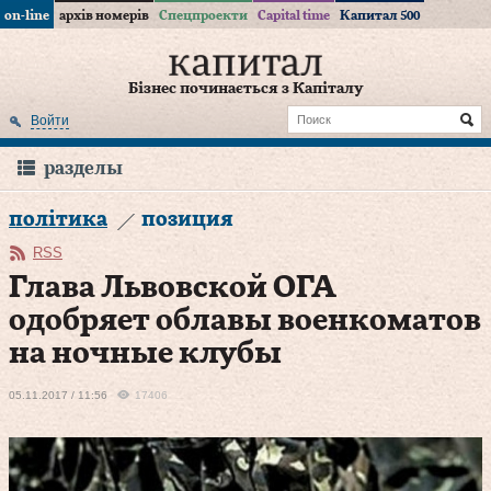
on-line
архів номерів
Спецпроекти
Capital time
Капитал 500
Бізнес починається з Капіталу
Войти
разделы
політика
позиция
RSS
Глава Львовской ОГА
одобряет облавы военкоматов
на ночные клубы
05.11.2017 / 11:56
17406