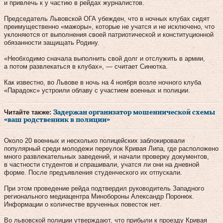
и привлечь к у частию в рейдах журналистов.
Председатель Львовской ОГА убежден, что в ночных клубах сидят
преимущественно «мажоры», которые не учатся и не исключено, что
уклоняются от выполнения своей патриотической и конституционной
обязанности защищать Родину.
«Необходимо сначала выполнить свой долг и отслужить в армии,
а потом развлекаться в клубах», — считает Синютка.
Как известно, во Львове в ночь на 4 ноября возле ночного клуба
«Парадокс» устроили облаву с участием военных и полиции.
Читайте также:
Задержан организатор мошеннической схемы
«ваш родственник в полиции»
Около 20 военных и несколько полицейских заблокировали
популярный среди молодежи переулок Кривая Липа, где расположено
много развлекательных заведений, и начали проверку документов,
в частности студентов и спрашивали, учатся ли они на дневной
форме. После предъявления студенческого их отпускали.
При этом проведение рейда подтвердил руководитель Западного
регионального медиацентра Минобороны Александр Поронюк.
Информации о количестве врученных повесток нет.
Во львовской полиции утверждают, что прибыли к проезду Кривая