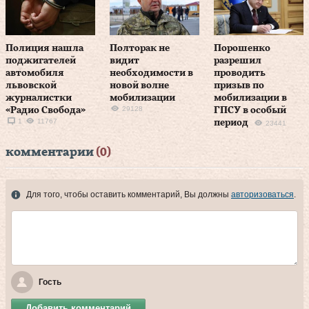
Полиция нашла
Полторак не
Порошенко
поджигателей
видит
разрешил
автомобиля
необходимости в
проводить
львовской
новой волне
призыв по
журналистки
мобилизации
мобилизации в
29128
«Радио Свобода»
ГПСУ в особый
1
11767
период
23441
комментарии
(0)
Для того, чтобы оставить комментарий, Вы должны
авторизоваться
.
Гость
Добавить комментарий