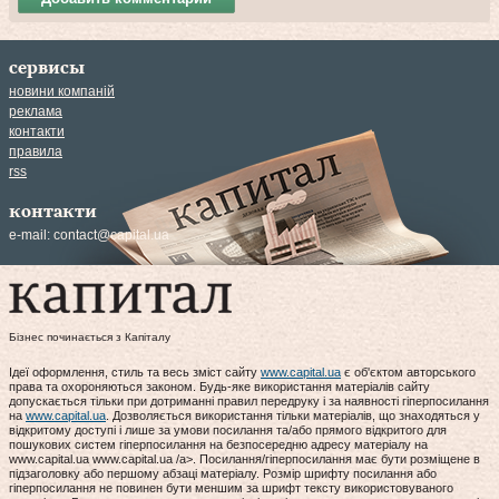
сервисы
новини компаній
реклама
контакти
правила
rss
контакти
e-mail:
contact@capital.ua
Бізнес починається з Капіталу
Ідеї оформлення, стиль та весь зміст сайту
www.capital.ua
є об'єктом авторського
права та охороняються законом. Будь-яке використання матеріалів сайту
допускається тільки при дотриманні правил передруку і за наявності гіперпосилання
на
www.capital.ua
. Дозволяється використання тільки матеріалів, що знаходяться у
відкритому доступі і лише за умови посилання та/або прямого відкритого для
пошукових систем гіперпосилання на безпосередню адресу матеріалу на
www.capital.ua www.capital.ua /a>. Посилання/гіперпосилання має бути розміщене в
підзаголовку або першому абзаці матеріалу. Розмір шрифту посилання або
гіперпосилання не повинен бути меншим за шрифт тексту використовуваного