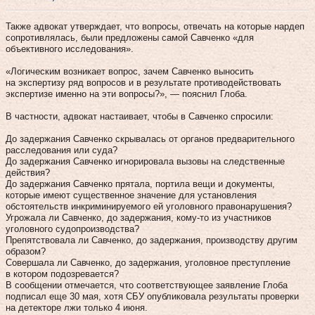
Также адвокат утверждает, что вопросы, отвечать на которые нардеп
сопротивлялась, были предложены самой Савченко «для
объективного исследования».
«Логическим возникает вопрос, зачем Савченко выносить
на экспертизу ряд вопросов и в результате противодействовать
экспертизе именно на эти вопросы?», — пояснил Глоба.
В частности, адвокат настаивает, чтобы в Савченко спросили:
До задержания Савченко скрывалась от органов предварительного
расследования или суда?
До задержания Савченко игнорировала вызовы на следственные
действия?
До задержания Савченко прятала, портила вещи и документы,
которые имеют существенное значение для установления
обстоятельств инкриминируемого ей уголовного правонарушения?
Угрожала ли Савченко, до задержания, кому-то из участников
уголовного судопроизводства?
Препятствовала ли Савченко, до задержания, производству другим
образом?
Совершала ли Савченко, до задержания, уголовное преступление
в котором подозревается?
В сообщении отмечается, что соответствующее заявление Глоба
подписал еще 30 мая, хотя СБУ опубликовала результаты проверки
на детекторе лжи только 4 июня.