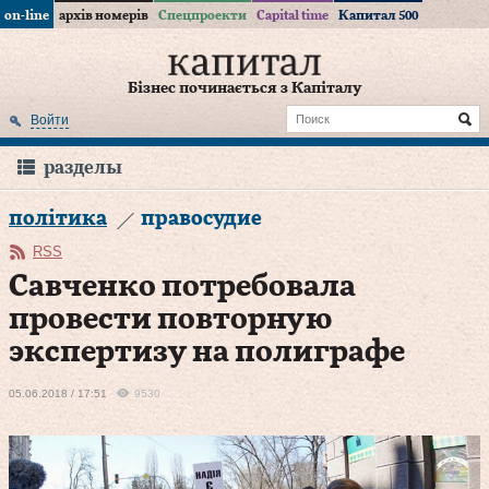
on-line
архів номерів
Спецпроекти
Capital time
Капитал 500
Бізнес починається з Капіталу
Войти
разделы
політика
правосудие
RSS
Савченко потребовала
провести повторную
экспертизу на полиграфе
05.06.2018 / 17:51
9530