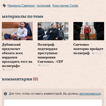
Надежда Савченко
,
полиграф
,
Константин Глоба
материалы по теме
Дубинский
Полиграф
Савченко
предлагает
подтвердил
повторно пройдет
обязать всех
преступные
полиграф
9710
нардепов
намерения
проходить тест на
Савченко, - СБУ
26731
полиграфе
22298
комментарии
(0)
Для того, чтобы оставить комментарий, Вы должны
авторизоваться
.