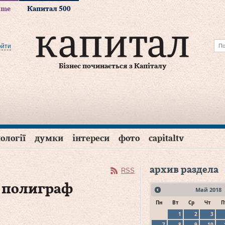
time
Капитал 500
ойти
Бізнес починається з Капіталу
ології
думки
інтереси
фото
capitaltv
архив раздела
RSS
т полиграф
Май
2018
Пн
Вт
Ср
Чт
П
1
2
3
7
8
9
10