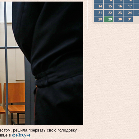
14
15
16
17
21
22
23
24
28
29
30
31
естом, решила прервать свою голодовку
нице в
фейсбуке
.