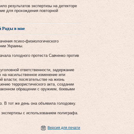
вило результатов экспертизы на детекторе
ние для прохождения повторной
й Рады в мае
ачения психо-физиологического
нии Украины.
начала голодного протеста Савченко против
 уголовной ответственности, задержание
х на насильственное изменение или
й власти; посягательстве на жизнь
шению террористического акта, создании
езаконном обращении с оружием, боевыми
. В тот же день она объявила голодовку.
 экспертизы с использованием полиграфа.
Версия для печати