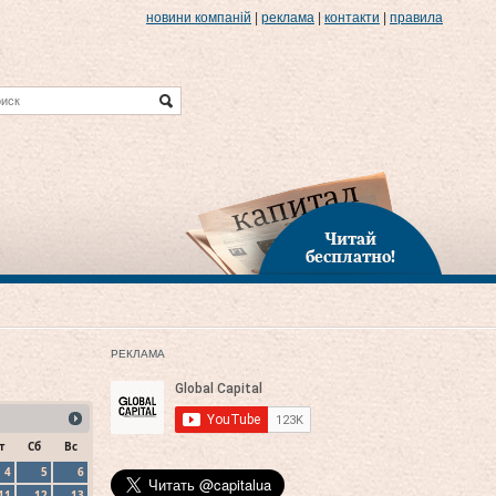
новини компаній
|
реклама
|
контакти
|
правила
Читай
бесплатно!
РЕКЛАМА
т
Сб
Вс
4
5
6
11
12
13