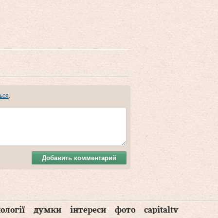
ься
.
Добавить комментарий
ології
думки
інтереси
фото
capitaltv