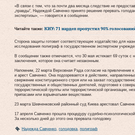
«В связи с тем, что за почти два месяца следствие не предоста
„правды“, Надеждой Савченко принято решение прервать голода
экспертизы», — говорится в сообщении.
Читайте также:
КИУ: 71 нардеп пропустил 90% голосовани
Сторона защиты готовит соответствующее ходатайство для назн
исследования полиграф в государственном экспертном учрежде
В сообщении также отмечается, что 30 мая истекает 69 суток с 
заключения, которое она считает незаконным.
Напомним, 22 марта Верховная Рада согласие на привлечение к
и арест Савченко. Она подозревается в действиях, направленны
свержение конституционного строя или на захват государственно
государственных и общественных деятелей, подготовке к совер
террористической группы или террористической организации, н
припасами или взрывчатыми веществами.
23 марта Шевченковский районный суд Киева арестовал Савченко
17 апреля Савченко прошла процедуру судебно-психологической
За несколько дней до этого она прервала голодовку.
Надежда Савченко
,
голодовка
,
полиграф