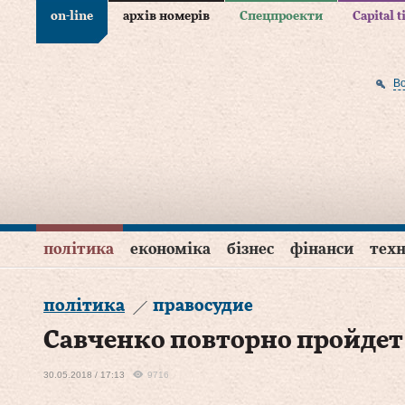
on-line
архів номерів
Спецпроекти
Capital 
В
політика
економіка
бізнес
фінанси
техн
політика
правосудие
Савченко повторно пройде
30.05.2018 / 17:13
9716