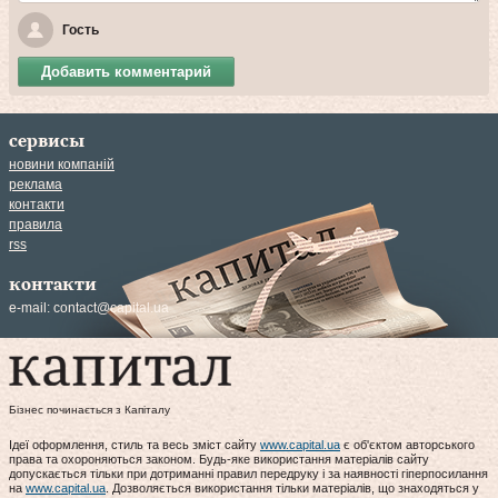
Гость
Добавить комментарий
сервисы
новини компаній
реклама
контакти
правила
rss
контакти
e-mail:
contact@capital.ua
Бізнес починається з Капіталу
Ідеї оформлення, стиль та весь зміст сайту
www.capital.ua
є об'єктом авторського
права та охороняються законом. Будь-яке використання матеріалів сайту
допускається тільки при дотриманні правил передруку і за наявності гіперпосилання
на
www.capital.ua
. Дозволяється використання тільки матеріалів, що знаходяться у