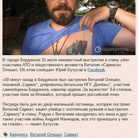
В городе Бердянске 31 июля неизвестный выстрелом в спину убил
участника АТО и общественного активиста Виталия «Сармата»
Олешко. Об этом сообщает Юрий Бутусов в
Facebook
.
«30 минут назад в Бердянске был застрелен Виталий Олешко,
позывной „Сармат“, доброволец батальона НГУ „Донбасс“, участник
самообороны Бердянска, кавалер ордена „За мужество“ 3-й степени,
участник боев за Иловайск, который прошел российский плен.
Посреди бела дня во двор маленькой гостиницы, которую построил
Виталий Сармат, зашел убийца с охотничьим ружьем и выстрелил
„Сармату“ в спину. Рядом с Виталием находились его жена и друг —
также участник войны Андрей Манжаров, все это произошло у них
на глазах», — пишет Бутусов.
Бердянск
,
Виталий Олешко
,
Сармат