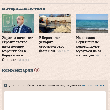
материалы по теме
Украина начинает
В Бердянске
На пляжах
строительство
ускорят
Бердянска не
двух военно-
строительство
рекомендуют
морских баз в
базы ВМС
купаться из-за
29405
Бердянске и
инфекции
29127
Очакове
32996
комментарии
(0)
Для того, чтобы оставить комментарий, Вы должны
авторизоваться
.