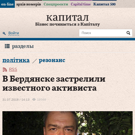
on-line
архів номерів
Спецпроекти
Capital time
Капитал 500
Бізнес починається з Капіталу
Войти
разделы
політика
резонанс
RSS
В Бердянске застрелили
известного активиста
31.07.2018 / 14:13
19569