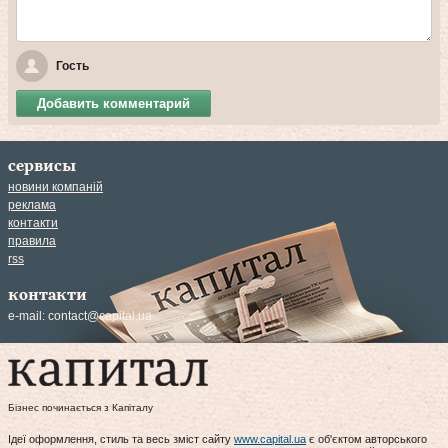
Гость
Добавить комментарий
сервисы
новини компаній
реклама
контакти
правила
rss
контакти
e-mail:
contact@capital.ua
Бізнес починається з Капіталу
Ідеї оформлення, стиль та весь зміст сайту
www.capital.ua
є об'єктом авторського