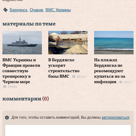
Бердянск
,
Очаков
,
ВМС Украины
материалы по теме
ВМС Украины и
В Бердянске
На пляжах
Франции провели
ускорят
Бердянска не
совместную
строительство
рекомендуют
тренировку в
базы ВМС
купаться из-за
29404
Черном море
инфекции
29127
28989
комментарии
(0)
Для того, чтобы оставить комментарий, Вы должны
авторизоваться
.