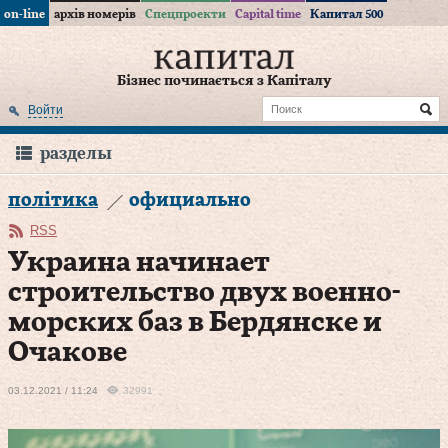
on-line
архів номерів
Спецпроекти
Capital time
Капитал 500
Бізнес починається з Капіталу
Войти
разделы
політика
официально
RSS
Украина начинает
строительство двух военно-
морских баз в Бердянске и
Очакове
03.12.2021 / 11:24
32991