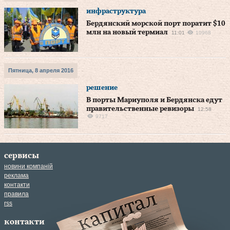
инфраструктура
Бердянский морской порт поратит $10
млн на новый термиал
11:01
10968
Пятница, 8 апреля 2016
решение
В порты Мариуполя и Бердянска едут
правительственные ревизоры
12:58
9717
сервисы
новини компаній
реклама
контакти
правила
rss
контакти