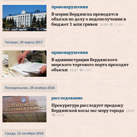
правонарушения
В мэрии Бердянска проводятся
обыски по делу о недополучении в
бюджет 1 млн гривен
14:09
12466
Четверг, 30 марта 2017
правонарушения
В администрации Бердянского
морского торгового порта проходят
обыски
15:17
8391
Понедельник, 28 ноября 2016
расследование
Прокуратура расследует продажу
Бердянской косы экс-мэру города
15:07
8945
Среда, 12 октября 2016