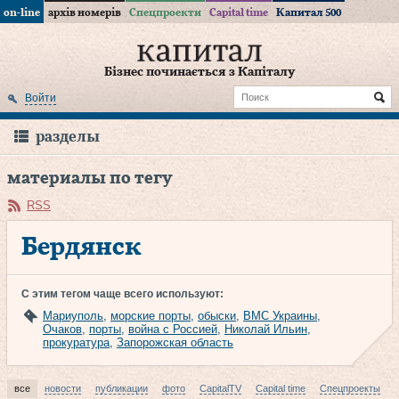
on-line
архів номерів
Спецпроекти
Capital time
Капитал 500
Бізнес починається з Капіталу
Войти
разделы
материалы по тегу
RSS
Бердянск
С этим тегом чаще всего используют:
Мариуполь
,
морские порты
,
обыски
,
ВМС Украины
,
Очаков
,
порты
,
война с Россией
,
Николай Ильин
,
прокуратура
,
Запорожская область
все
новости
публикации
фото
CapitalTV
Capital time
Спецпроекты