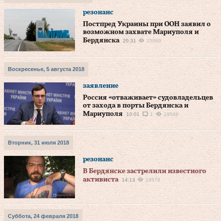
резонанс
Постпред Украины при ООН заявил о
возможном захвате Мариуполя и
Бердянска
20:31
25069
Воскресенье, 5 августа 2018
заявление
Россия «отваживает» судовладельцев
от захода в порты Бердянска и
Мариуполя
10:01
1
19568
Вторник, 31 июля 2018
резонанс
В Бердянске застрелили известного
активиста
14:13
19578
Суббота, 24 февраля 2018