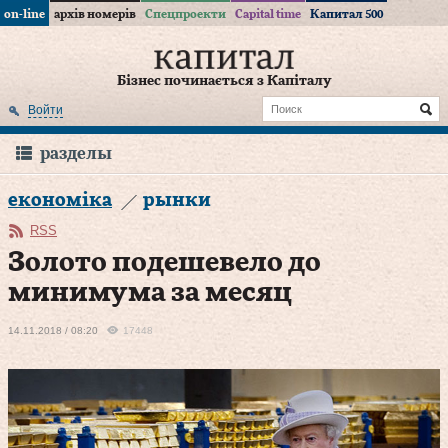
on-line
архів номерів
Спецпроекти
Capital time
Капитал 500
Бізнес починається з Капіталу
Войти
разделы
економіка
рынки
RSS
Золото подешевело до
минимума за месяц
14.11.2018 / 08:20
17448