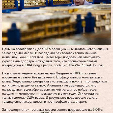
Цены на золото упали до $1205 за унцию — минимального значения
за последний месяц. В последний раз золото стоило меньше
нынешней цены 10 октября. Инвесторы продолжили отыгрывать
укрепление доллара и ожидания того, что процентные ставки
по кредитам в США будут расти, сообщил The Wall Street Journal.
На прошлой неделе американский Федрезерв (ФРС) оставил
процентные ставки без изменений. В официальном комментарии
глава Федеральная резервная система дала понять, что продолжит
политику повышения ставок. Аналитики не сомневаются, что
на заседании в декабре американский регулятор пойдет еще
на одно — четвертое — повышение в этом году. Эти ожидания
толают доллар США вверх. В результате подешевело золото,
традиционно находящееся в противофазе с долларом.
За последние три торговых сессии золото подешевело на 2,04%,