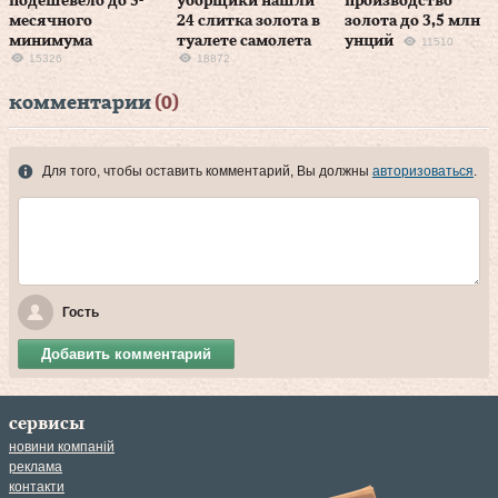
подешевело до 5-
уборщики нашли
производство
месячного
24 слитка золота в
золота до 3,5 млн
минимума
туалете самолета
унций
11510
15326
18872
комментарии
(0)
Для того, чтобы оставить комментарий, Вы должны
авторизоваться
.
Гость
Добавить комментарий
сервисы
новини компаній
реклама
контакти