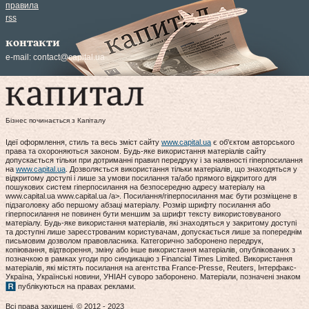
правила
rss
контакти
e-mail:
contact@capital.ua
Бізнес починається з Капіталу
Ідеї оформлення, стиль та весь зміст сайту
www.capital.ua
є об'єктом авторського
права та охороняються законом. Будь-яке використання матеріалів сайту
допускається тільки при дотриманні правил передруку і за наявності гіперпосилання
на
www.capital.ua
. Дозволяється використання тільки матеріалів, що знаходяться у
відкритому доступі і лише за умови посилання та/або прямого відкритого для
пошукових систем гіперпосилання на безпосередню адресу матеріалу на
www.capital.ua www.capital.ua /a>. Посилання/гіперпосилання має бути розміщене в
підзаголовку або першому абзаці матеріалу. Розмір шрифту посилання або
гіперпосилання не повинен бути меншим за шрифт тексту використовуваного
матеріалу. Будь-яке використання матеріалів, які знаходяться у закритому доступі
та доступні лише зареєстрованим користувачам, допускається лише за попереднім
письмовим дозволом правовласника. Категорично заборонено передрук,
копіювання, відтворення, зміну або інше використання матеріалів, опублікованих з
позначкою в рамках угоди про синдикацію з Financial Times Limited. Використання
матеріалів, які містять посилання на агентства France-Presse, Reuters, Інтерфакс-
Україна, Українські новини, УНІАН суворо заборонено. Матеріали, позначені знаком
публікуються на правах реклами.
Всі права захищені. © 2012 - 2023