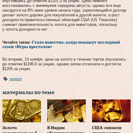
опустившись до отметки $1201,3 за унцию. Цены немного
восстановились с минимумов середины августа, однако все еще
находятся на 8% ниже уровня начала года: укрепляющийся доллар
делает золото дороже для покупателей в другой валюте, а рост
доходности правительственных облигаций США (US Treasures)
снижает привлекательность золота для инвесторов, поскольку
у золота доходности нет.
Читайте также:
Стало известно, когда покажут последний
сезон «Игры престолов»
Во вторник, 13 ноября, цены на золото в течение торгов опускались
до отметки $1196,6 за унцию, однако затем отскочили и достигли
$1205 за унцию.
золото
материалы по теме
Золото
В Индии
США снизили