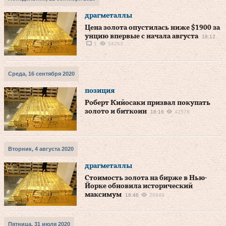
драгметаллы
Цена золота опустилась ниже $1900 за
унцию впервые с начала августа
18:12
1
34253
Среда, 16 сентября 2020
позиция
Роберт Кийосаки призвал покупать
золото и биткоин
18:16
42578
Вторник, 4 августа 2020
драгметаллы
Стоимость золота на бирже в Нью-
Йорке обновила исторический
максимум
18:46
26949
Пятница, 31 июля 2020