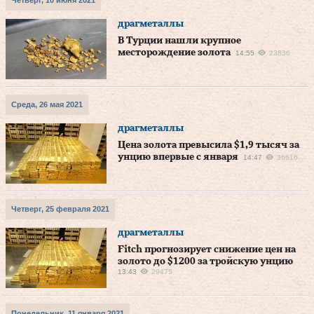
Четверг, 10 июня 2021
драгметаллы
В Турции нашли крупное
месторождение золота
14:55
23836
Среда, 26 мая 2021
драгметаллы
Цена золота превысила $1,9 тысяч за
унцию впервые с января
14:47
36616
Четверг, 25 февраля 2021
драгметаллы
Fitch прогнозирует снижение цен на
золото до $1200 за тройскую унцию
13:43
29475
Понедельник, 11 января 2021