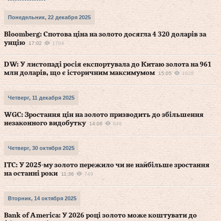
Понедельник, 22 декабря 2025
Bloomberg: Спотова ціна на золото досягла 4 320 доларів за
унцію
17:02
1704
DW: У листопаді росія експортувала до Китаю золота на 961
млн доларів, що є історичним максимумом
15:05
1628
Четверг, 11 декабря 2025
WGC: Зростання цін на золото призводить до збільшення
незаконного видобутку
14:06
649
Четверг, 30 октября 2025
ITC: У 2025-му золото пережило чи не найбільше зростання
на останні роки
11:36
749
Вторник, 14 октября 2025
Bank of America: У 2026 році золото може коштувати до