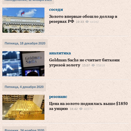
соседи
Золото впервые обошло доллар в
резервах РФ
19:33
44162
Пятница, 18 декабря 2020
аналитика
Goldman Sachs не считает биткоин
угрозой золоту
15:07
55918
Пятница, 4 декабря 2020
резонанс
Цена на золото поднялась выше $1850
за унцию
16:42
40374
Вторник, 24 ноября 2020