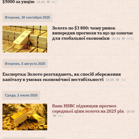
$5000 за унцію
15:05
867
Вторник, 30 сентября 2025
Золото по $3 800: чому ринок
випередив прогнози та що це означає
для глобальної економіки
09:34
6833
Вторник, 5 августа 2025
Експертка: Золото розглядають, як спосіб збереження
капіталу в умовах економічної нестабільності
15:05
782
Среда, 2 июля 2025
Банк HSBC підвищив прогноз
середньої ціни золота на 2025 рік
18:00
981