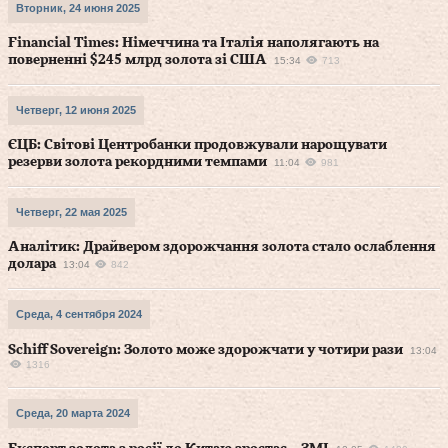
Вторник, 24 июня 2025
Financial Times: Німеччина та Італія наполягають на
поверненні $245 млрд золота зі США
15:34
713
Четверг, 12 июня 2025
ЄЦБ: Світові Центробанки продовжували нарощувати
резерви золота рекордними темпами
11:04
981
Четверг, 22 мая 2025
Аналітик: Драйвером здорожчання золота стало ослаблення
долара
13:04
842
Среда, 4 сентября 2024
Schiff Sovereign: Золото може здорожчати у чотири рази
13:04
1316
Среда, 20 марта 2024