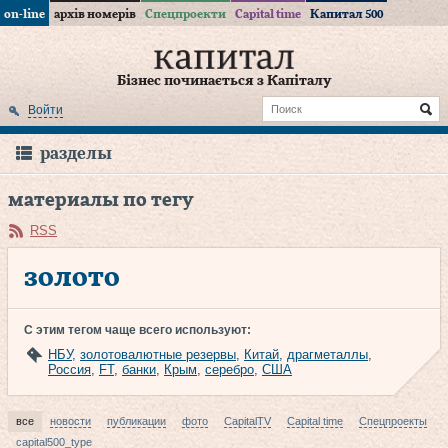
on-line
архів номерів
Спецпроекти
Capital time
Капитал 500
Бізнес починається з Капіталу
Войти
разделы
материалы по тегу
RSS
золото
С этим тегом чаще всего используют:
НБУ
,
золотовалютные резервы
,
Китай
,
драгметаллы
,
Россия
,
FT
,
банки
,
Крым
,
серебро
,
США
все
новости
публикации
фото
CapitalTV
Capital time
Спецпроекты
capital500_type