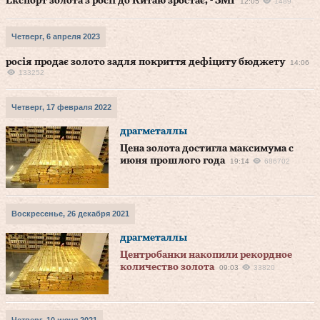
Експорт золота з росії до Китаю зростає, - ЗМІ
12:05
1489
Четверг, 6 апреля 2023
росія продає золото задля покриття дефіциту бюджету
14:06
133252
Четверг, 17 февраля 2022
драгметаллы
Цена золота достигла максимума с
июня прошлого года
19:14
686702
Воскресенье, 26 декабря 2021
драгметаллы
Центробанки накопили рекордное
количество золота
09:03
33820