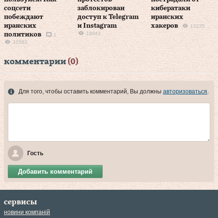
соцсети
заблокирован
кибератаки
побеждают
доступ к Telegram
иранских
иранских
и Instagram
хакеров
13235
18043
политиков
1
31583
комментарии
(0)
Для того, чтобы оставить комментарий, Вы должны
авторизоваться
.
Гость
Добавить комментарий
сервисы
новини компаній