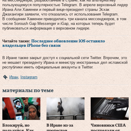
на мессенджеры, разработанные в стране, как на альтернативу
пользующемуся популярностью Telegram. В апреле верховный лидер
Ирана Али Хаменеи и первый вице-президент страны Эсхак
Джахангири заявили, что отказались от использования Telegram.
В сообщении Хаменеи приводились три канала мессенджеров, в том
числе Soroush Gap Messenger и iGap, на которых теперь будет
публиковаться информация о верховном лидере.
Читайте также:
Последнее обновление iOS оставило
владельцев iPhone без связи
В Иране также закрыт доступ к социальной сети Twitter. Впрочем, это
не мешает президенту Ирана и министру иностранных дел исламской
республики иметь официальные аккаунты в Twitter.
Иран
,
Instagram
материалы по теме
Блокируй, но
В Иране из-за
Чиновники США
пользуйся. Как
протестов
пострадали от