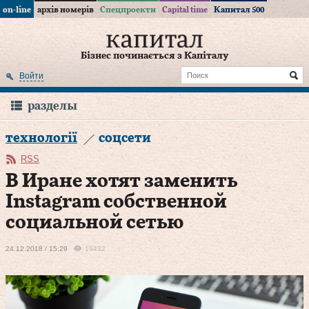
on-line
архів номерів
Спецпроекти
Capital time
Капитал 500
Бізнес починається з Капіталу
Войти
разделы
технології
соцсети
RSS
В Иране хотят заменить
Instagram собственной
социальной сетью
24.12.2018 / 15:29
19432