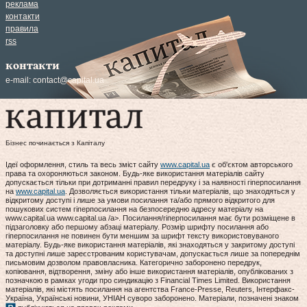
реклама
контакти
правила
rss
контакти
e-mail:
contact@capital.ua
Бізнес починається з Капіталу
Ідеї оформлення, стиль та весь зміст сайту
www.capital.ua
є об'єктом авторського
права та охороняються законом. Будь-яке використання матеріалів сайту
допускається тільки при дотриманні правил передруку і за наявності гіперпосилання
на
www.capital.ua
. Дозволяється використання тільки матеріалів, що знаходяться у
відкритому доступі і лише за умови посилання та/або прямого відкритого для
пошукових систем гіперпосилання на безпосередню адресу матеріалу на
www.capital.ua www.capital.ua /a>. Посилання/гіперпосилання має бути розміщене в
підзаголовку або першому абзаці матеріалу. Розмір шрифту посилання або
гіперпосилання не повинен бути меншим за шрифт тексту використовуваного
матеріалу. Будь-яке використання матеріалів, які знаходяться у закритому доступі
та доступні лише зареєстрованим користувачам, допускається лише за попереднім
письмовим дозволом правовласника. Категорично заборонено передрук,
копіювання, відтворення, зміну або інше використання матеріалів, опублікованих з
позначкою в рамках угоди про синдикацію з Financial Times Limited. Використання
матеріалів, які містять посилання на агентства France-Presse, Reuters, Інтерфакс-
Україна, Українські новини, УНІАН суворо заборонено. Матеріали, позначені знаком