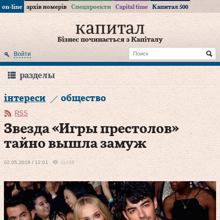
on-line
архів номерів
Спецпроекти
Capital time
Капитал 500
Бізнес починається з Капіталу
Войти
разделы
інтереси
общество
RSS
Звезда «Игры престолов»
тайно вышла замуж
02.05.2019 / 12:01
11038