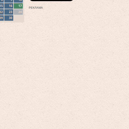
15
16
17
РЕКЛАМА
22
23
24
29
30