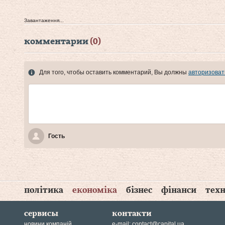
Завантаження...
комментарии
(0)
Для того, чтобы оставить комментарий, Вы должны
авторизоват
Гость
політика
економіка
бізнес
фінанси
техн
сервисы
контакти
новини компаній
e-mail:
contact@capital.ua