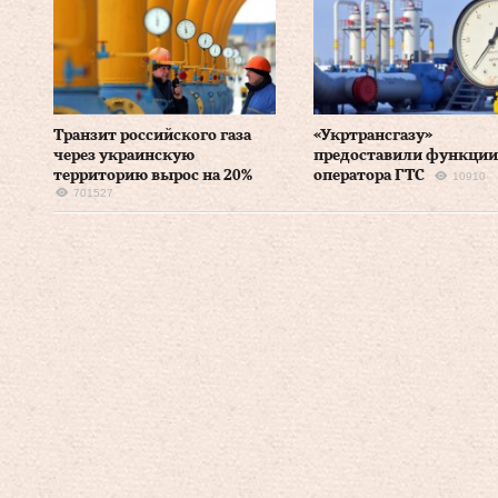
Транзит российского газа
«Укртрансгазу»
через украинскую
предоставили функции
территорию вырос на 20%
оператора ГТС
10910
701527