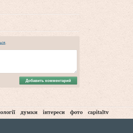
ься
.
Добавить комментарий
ології
думки
інтереси
фото
capitaltv