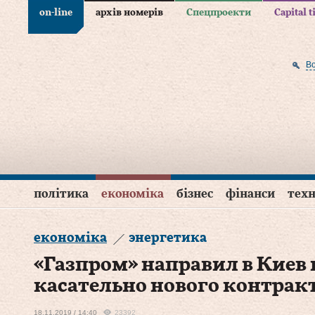
on-line
архів номерів
Спецпроекти
Capital 
В
політика
економіка
бізнес
фінанси
техн
економіка
энергетика
«Газпром» направил в Киев
касательно нового контракт
18.11.2019 / 14:40
23392