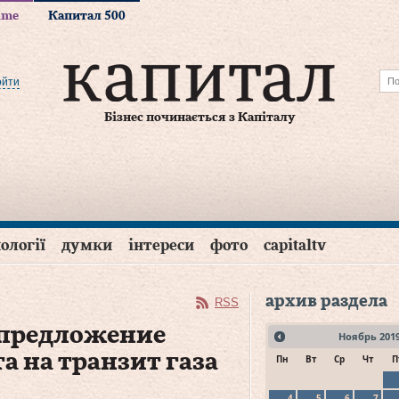
time
Капитал 500
ойти
Бізнес починається з Капіталу
ології
думки
інтереси
фото
capitaltv
архив раздела
RSS
 предложение
Ноябрь
201
а на транзит газа
Пн
Вт
Ср
Чт
П
4
5
6
7