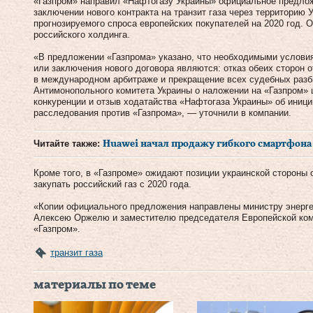
«Газпром» направил «Нафтогазу Украины» официальное предло
заключении нового контракта на транзит газа через территорию 
прогнозируемого спроса европейских покупателей на 2020 год. 
российского холдинга.
«В предложении «Газпрома» указано, что необходимыми услови
или заключения нового договора являются: отказ обеих сторон 
в международном арбитраже и прекращение всех судебных разб
Антимонопольного комитета Украины о наложении на «Газпром»
конкуренции и отзыв ходатайства «Нафтогаза Украины» об иниц
расследования против «Газпрома», — уточнили в компании.
Читайте также:
Huawei начал продажу гибкого смартфона 
Кроме того, в «Газпроме» ожидают позиции украинской стороны
закупать российский газ с 2020 года.
«Копии официального предложения направлены министру энерг
Алексею Оржелю и заместителю председателя Европейской ко
«Газпром».
транзит газа
материалы по теме