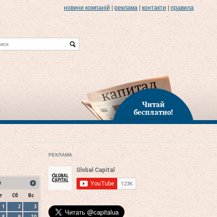
новини компаній
|
реклама
|
контакти
|
правила
Читай
бесплатно!
РЕКЛАМА
9
т
Сб
Вс
1
2
3
8
9
10