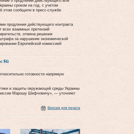
жение о продлении действующего или
Украины сроком на год, с учетом
Об этом сообщили в пресс-службе
ями продления действующего контракта
от всех взаимных претензий
ирательств, отмена решения
 штрафа за нарушение экономической
иировании Европейской комиссией
с 5G
 относительно готовности напрямую
етики и защиты окружающей среды Украины
миссии Марошу Шефчовичу», — уточняет
Версия для печати