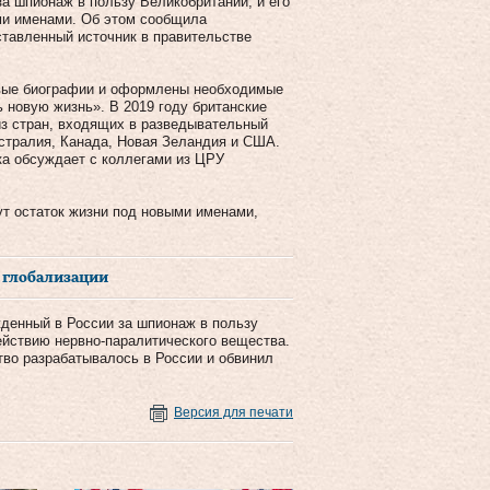
а шпионаж в пользу Великобритании, и его
ми именами. Об этом сообщила
ставленный источник в правительстве
овые биографии и оформлены необходимые
 новую жизнь». В 2019 году британские
из стран, входящих в разведывательный
встралия, Канада, Новая Зеландия и США.
дка обсуждает с коллегами из ЦРУ
ут остаток жизни под новыми именами,
т глобализации
жденный в России за шпионаж в пользу
ействию нервно-паралитического вещества.
тво разрабатывалось в России и обвинил
Версия для печати