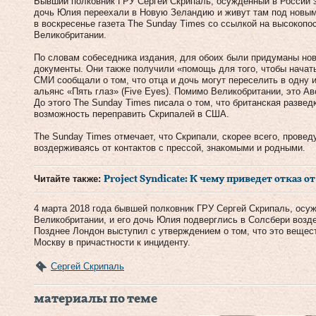
Бывший полковник ГРУ Сергей Скрипаль, осужденный в России з
дочь Юлия переехали в Новую Зеландию и живут там под новы
в воскресенье газета The Sunday Times со ссылкой на высокопо
Великобритании.
По словам собеседника издания, для обоих были придуманы н
документы. Они также получили «помощь для того, чтобы начать
СМИ сообщали о том, что отца и дочь могут переселить в одну 
альянс «Пять глаз» (Five Eyes). Помимо Великобритании, это А
До этого The Sunday Times писала о том, что британская разве
возможность переправить Скрипалей в США.
The Sunday Times отмечает, что Скрипали, скорее всего, провед
воздерживаясь от контактов с прессой, знакомыми и родными.
Читайте также:
Project Syndicate: К чему приведет отказ о
4 марта 2018 года бывшей полковник ГРУ Сергей Скрипаль, осу
Великобритании, и его дочь Юлия подверглись в Солсбери возд
Позднее Лондон выступил с утверждением о том, что это вещес
Москву в причастности к инциденту.
Сергей Скрипаль
материалы по теме