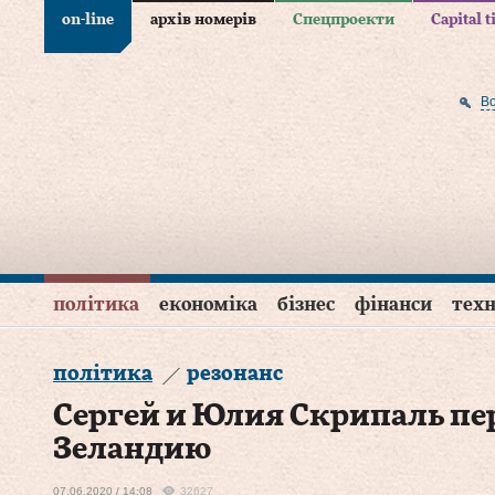
on-line
архів номерів
Спецпроекти
Capital 
В
політика
економіка
бізнес
фінанси
техн
політика
резонанс
Сергей и Юлия Скрипаль пе
Зеландию
07.06.2020 / 14:08
32627