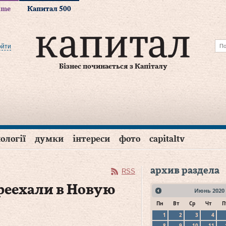
time
Капитал 500
ойти
Бізнес починається з Капіталу
ології
думки
інтереси
фото
capitaltv
архив раздела
RSS
реехали в Новую
Июнь
2020
Пн
Вт
Ср
Чт
П
1
2
3
4
8
9
10
11