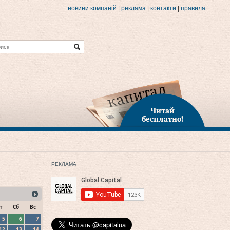
новини компаній
|
реклама
|
контакти
|
правила
Читай
бесплатно!
РЕКЛАМА
т
Сб
Вс
5
6
7
12
13
14