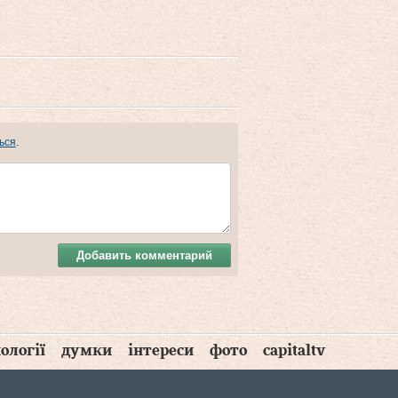
ься
.
Добавить комментарий
ології
думки
інтереси
фото
capitaltv