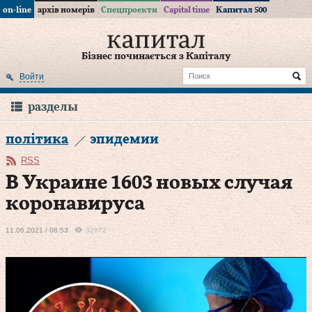
on-line
архів номерів
Спецпроекти
Capital time
Капитал 500
Бізнес починається з Капіталу
Войти
разделы
політика
эпидемии
RSS
В Украине 1603 новых случая
коронавируса
11.06.2021 / 08:53
32872