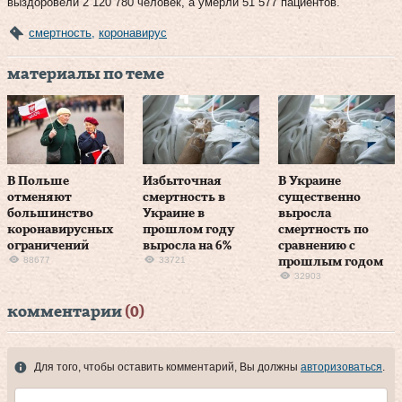
выздоровели 2 120 780 человек, а умерли 51 577 пациентов.
смертность
,
коронавирус
материалы по теме
В Польше
Избыточная
В Украине
отменяют
смертность в
существенно
большинство
Украине в
выросла
коронавирусных
прошлом году
смертность по
ограничений
выросла на 6%
сравнению с
88677
33721
прошлым годом
32903
комментарии
(0)
Для того, чтобы оставить комментарий, Вы должны
авторизоваться
.