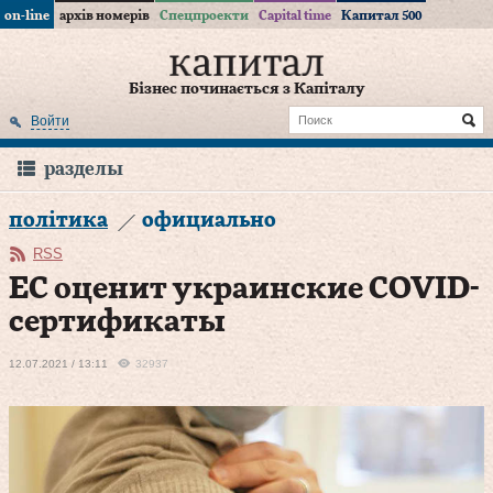
on-line
архів номерів
Спецпроекти
Capital time
Капитал 500
Бізнес починається з Капіталу
Войти
разделы
політика
официально
RSS
ЕС оценит украинские COVID-
сертификаты
12.07.2021 / 13:11
32937