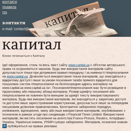
контакти
правила
rss
контакти
e-mail:
contact@capital.ua
Бізнес починається з Капіталу
Ідеї оформлення, стиль та весь зміст сайту
www.capital.ua
є об'єктом авторського
права та охороняються законом. Будь-яке використання матеріалів сайту
допускається тільки при дотриманні правил передруку і за наявності гіперпосилання
на
www.capital.ua
. Дозволяється використання тільки матеріалів, що знаходяться у
відкритому доступі і лише за умови посилання та/або прямого відкритого для
пошукових систем гіперпосилання на безпосередню адресу матеріалу на
www.capital.ua www.capital.ua /a>. Посилання/гіперпосилання має бути розміщене в
підзаголовку або першому абзаці матеріалу. Розмір шрифту посилання або
гіперпосилання не повинен бути меншим за шрифт тексту використовуваного
матеріалу. Будь-яке використання матеріалів, які знаходяться у закритому доступі
та доступні лише зареєстрованим користувачам, допускається лише за попереднім
письмовим дозволом правовласника. Категорично заборонено передрук,
копіювання, відтворення, зміну або інше використання матеріалів, опублікованих з
позначкою в рамках угоди про синдикацію з Financial Times Limited. Використання
матеріалів, які містять посилання на агентства France-Presse, Reuters, Інтерфакс-
Україна, Українські новини, УНІАН суворо заборонено. Матеріали, позначені знаком
публікуються на правах реклами.