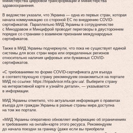
Министерства цифровой трансформации и Министерства
здравоохранения.
В ведомстве указали, что Украина — одна из первых стран, которая
начала коммуникацию со стороной ЕС по внедрению COVID-
сертификатов. Параллельно МИД Украины в сотрудничестве
с Минздравом и Минцифрой проводит переговоры в двустороннем
порядке со странами о взаимном признании международных
сертификатов.
Также в МИД Украины подчеркнули, что пока не существует единой
системы для всех стран мира или определенных регионов
относительно наличия цифровых или бумажных COVID-
сертификатов.
«С требованиями по форме COVID-сертификата для въезда
в соответствующую страну рекомендуем ознакомиться на портале
МИД по ссылке: https://tripadvisor.mfa.gov.ua/. Выберите страну
на интерактивной карте и узнайте детали», — указывается
в информации.
МИД Украины отметило, что актуальная информация о правилах
въезда для граждан Украины в разные страны мира доступна
на том же портале.
«МИД Украины оперативно обновляет информацию об ограничениях
и требованиях на онлайн-карте этого ресурса. Рекомендуем
до начала поездки за границу (даже если вы приобрели