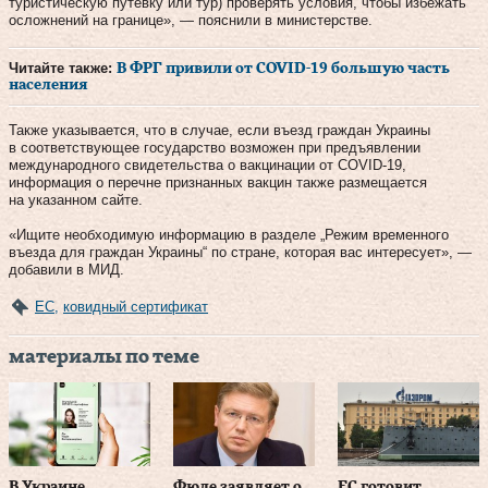
туристическую путевку или тур) проверять условия, чтобы избежать
осложнений на границе», — пояснили в министерстве.
Читайте также:
В ФРГ привили от COVID-19 большую часть
населения
Также указывается, что в случае, если въезд граждан Украины
в соответствующее государство возможен при предъявлении
международного свидетельства о вакцинации от COVID-19,
информация о перечне признанных вакцин также размещается
на указанном сайте.
«Ищите необходимую информацию в разделе „Режим временного
въезда для граждан Украины“ по стране, которая вас интересует», —
добавили в МИД.
ЕС
,
ковидный сертификат
материалы по теме
В Украине
Фюле заявляет о
ЕС готовит