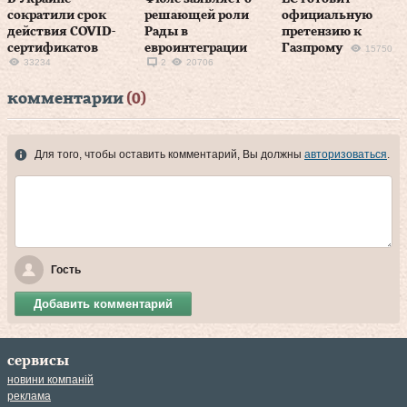
сократили срок
решающей роли
официальную
действия COVID-
Рады в
претензию к
сертификатов
евроинтеграции
Газпрому
15750
33234
2
20706
комментарии
(0)
Для того, чтобы оставить комментарий, Вы должны
авторизоваться
.
Гость
Добавить комментарий
сервисы
новини компаній
реклама