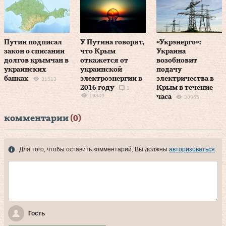
Путин подписал
У Путина говорят,
«Укрэнерго»:
закон о списании
что Крым
Украина
долгов крымчан в
откажется от
возобновит
украинских
украинской
подачу
банках
электроэнергии в
электричества в
31513
2016 году
Крым в течение
1
19349
часа
30965
комментарии
(0)
Для того, чтобы оставить комментарий, Вы должны
авторизоваться
.
Гость