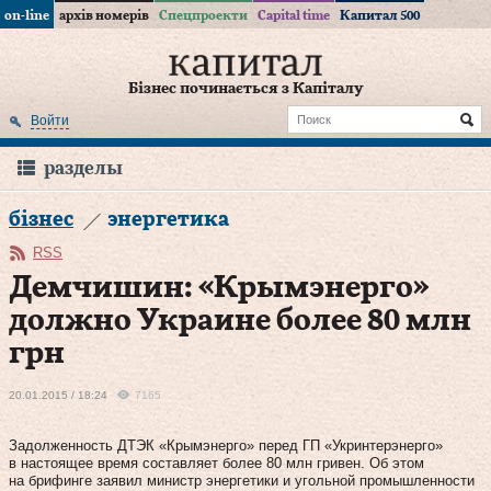
on-line
архів номерів
Спецпроекти
Capital time
Капитал 500
Бізнес починається з Капіталу
Войти
разделы
бізнес
энергетика
RSS
Демчишин: «Крымэнерго»
должно Украине более 80 млн
грн
20.01.2015 / 18:24
7165
Задолженность ДТЭК «Крымэнерго» перед ГП «Укринтерэнерго»
в настоящее время составляет более 80 млн гривен. Об этом
на брифинге заявил министр энергетики и угольной промышленности