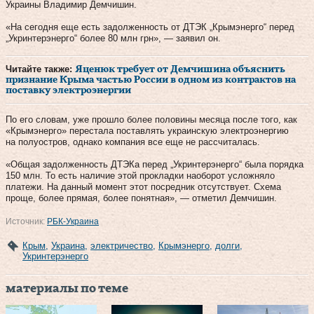
Украины Владимир Демчишин.
«На сегодня еще есть задолженность от ДТЭК „Крымэнерго“ перед
„Укринтерэнерго“ более 80 млн грн», — заявил он.
Читайте также:
Яценюк требует от Демчишина объяснить
признание Крыма частью России в одном из контрактов на
поставку электроэнергии
По его словам, уже прошло более половины месяца после того, как
«Крымэнерго» перестала поставлять украинскую электроэнергию
на полуостров, однако компания все еще не рассчиталась.
«Общая задолженность ДТЭКа перед „Укринтерэнерго“ была порядка
150 млн. То есть наличие этой прокладки наоборот усложняло
платежи. На данный момент этот посредник отсутствует. Схема
проще, более прямая, более понятная», — отметил Демчишин.
Источник:
РБК-Украина
Крым
,
Украина
,
электричество
,
Крымэнерго
,
долги
,
Укринтерэнерго
материалы по теме