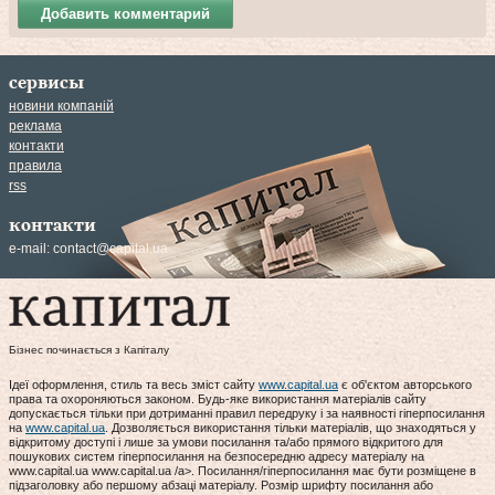
Добавить комментарий
сервисы
новини компаній
реклама
контакти
правила
rss
контакти
e-mail:
contact@capital.ua
Бізнес починається з Капіталу
Ідеї оформлення, стиль та весь зміст сайту
www.capital.ua
є об'єктом авторського
права та охороняються законом. Будь-яке використання матеріалів сайту
допускається тільки при дотриманні правил передруку і за наявності гіперпосилання
на
www.capital.ua
. Дозволяється використання тільки матеріалів, що знаходяться у
відкритому доступі і лише за умови посилання та/або прямого відкритого для
пошукових систем гіперпосилання на безпосередню адресу матеріалу на
www.capital.ua www.capital.ua /a>. Посилання/гіперпосилання має бути розміщене в
підзаголовку або першому абзаці матеріалу. Розмір шрифту посилання або