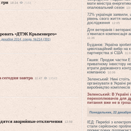
 грн
18:24
7164
мати міністра енергетик
опалювальний сезон
13
72% українців заявили,
рівень свого життя низьк
дослідження
12:05
Для ветеранів і ветерано
з’явилася компенсація а
ировать «ДТЭК Крымэнерго»
11:36
 декабря 2014, среда, №214 (391)
Буданов: Україна зроби
цивілізаційний вибір на 
партнерства зі США
11:0
Гашев: Продаж частки 
приватному інвестору н
втрати державного конт
компанією
10:06
а сегодня-завтра
11:47
13545
Зеленський: Нині стоїть
організувати в Україні р
виробництво комплексі
Зеленський: В Україні
перехоплювачів для др
питання вже не в грош
Понедельник, 22 декабря
водятся аварийные отключения
ІЕД: Перебої з електро
12:59
стали серйозною пробл
промислових підприємст