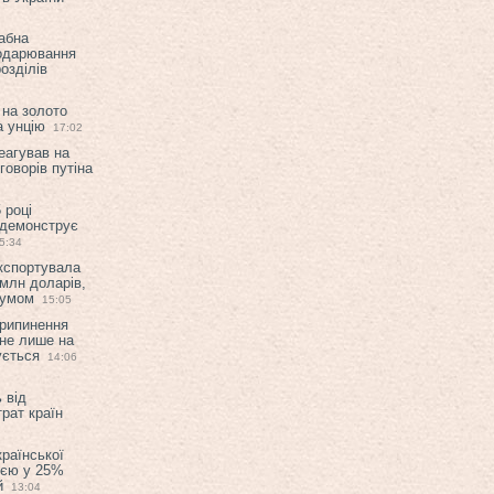
абна
подарювання
озділів
 на золото
а унцію
17:02
еагував на
оворів путіна
 році
 демонструє
5:34
експортувала
млн доларів,
мумом
15:05
припинення
 не лише на
ується
14:06
 від
рат країн
країнської
ією у 25%
й
13:04