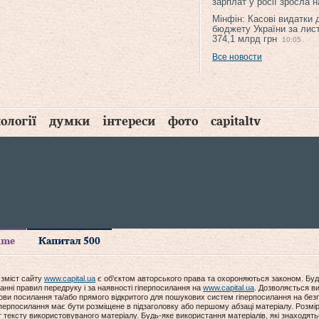
зарплат у росії зросла 
Мінфін: Касові видатки
бюджету України за лис
374,1 млрд грн
10:05
Все новости
ології
думки
інтереси
фото
capitaltv
time
Капитал 500
 зміст сайту
www.capital.ua
є об'єктом авторського права та охороняються законом. Буд
анні правил передруку і за наявності гіперпосилання на
www.capital.ua
. Дозволяється ви
мови посилання та/або прямого відкритого для пошукових систем гіперпосилання на без
гіперпосилання має бути розміщене в підзаголовку або першому абзаці матеріалу. Розм
ексту використовуваного матеріалу. Будь-яке використання матеріалів, які знаходять