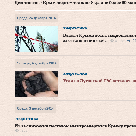
Демчишин: «Крымэнерго» должно Украине более 80 млн
Среда, 24 декабря 2014
энергетика
Власти Крыма хотят национализ
за отключения света
24
49888
Четверг, 4 декабря 2014
энергетика
Угля на Луганской ТЭС осталось н
Среда, 3 декабря 2014
энергетика
Из-за снижения поставок электроэнергии в Крыму про
7172