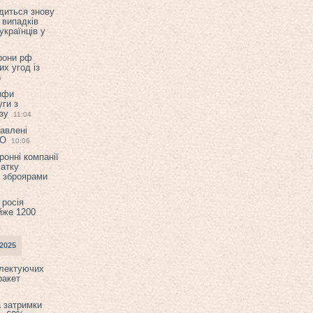
диться знову
 випадків
українців у
орони рф
их угод із
6
ифи
ги з
зу
11:04
авлені
ТО
10:06
ронні компанії
атку
и зброярами
 росія
йже 1200
2025
плектуючих
ракет
а затримки