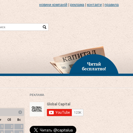
новини компаній
|
реклама
|
контакти
|
правила
Читай
бесплатно!
РЕКЛАМА
т
Сб
Вс
1
2
3
8
9
10