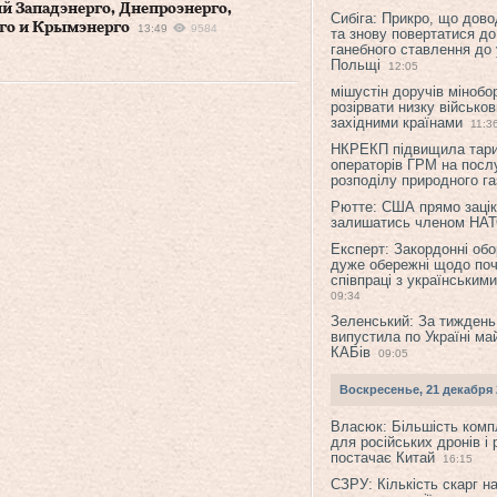
й Западэнерго, Днепроэнерго,
Сибіга: Прикро, що дово
го и Крымэнерго
13:49
9584
та знову повертатися до
ганебного ставлення до 
Польщі
12:05
мішустін доручів міноб
розірвати низку військов
західними країнами
11:3
НКРЕКП підвищила тар
операторів ГРМ на послу
розподілу природного га
Рютте: США прямо зацік
залишатись членом НА
Експерт: Закордонні обо
дуже обережні щодо поч
співпраці з українським
09:34
Зеленський: За тиждень
випустила по Україні ма
КАБів
09:05
Воскресенье, 21 декабря 
Власюк: Більшість ком
для російських дронів і 
постачає Китай
16:15
СЗРУ: Кількість скарг н