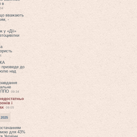
и в
:04
 що вважають
им, -
к у «Дії»
втоцивілки
ла
користь
4
ЕКА
е призведе до
ролю над
 завдання
еальне
в ППО
09:34
 недостатньо
онів і
ах
09:05
 2025
постачанням
емою для 43%
в України