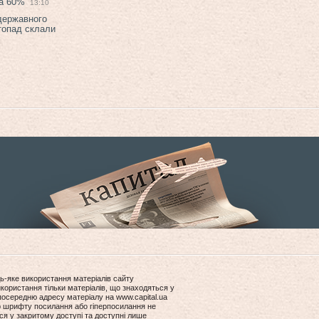
на 60%
13:10
 державного
топад склали
ь-яке використання матеріалів сайту
користання тільки матеріалів, що знаходяться у
посередню адресу матеріалу на www.capital.ua
ір шрифту посилання або гіперпосилання не
ся у закритому доступі та доступні лише