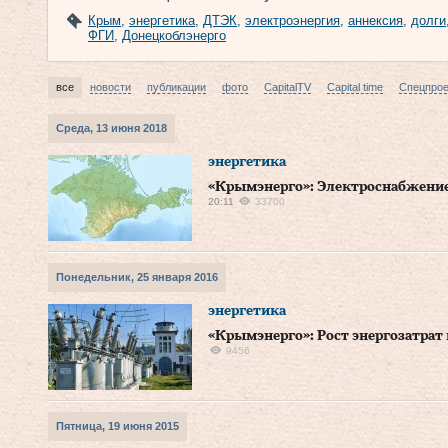
Крым
,
энергетика
,
ДТЭК
,
электроэнергия
,
аннексия
,
долги
ФГИ
,
Донецкоблэнерго
все
новости
публикации
фото
CapitalTV
Capital time
Спецпро
Среда, 13 июня 2018
энергетика
«Крымэнерго»: Электроснабжение
20:11
33700
Понедельник, 25 января 2016
энергетика
«Крымэнерго»: Рост энергозатрат
9456
Пятница, 19 июня 2015