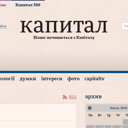
time
Капитал 500
ойти
Бізнес починається з Капіталу
ології
думки
інтереси
фото
capitaltv
архив
RSS
Июнь
2018
Пн
Вт
Ср
Чт
П
4
5
6
7