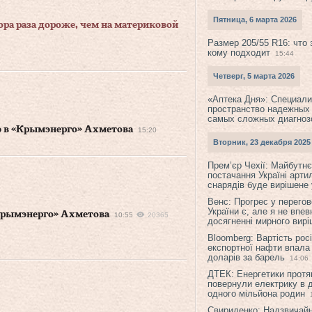
Пятница, 6 марта 2026
ора раза дороже, чем на материковой
Размер 205/55 R16: что 
кому подходит
15:44
Четверг, 5 марта 2026
«Аптека Дня»: Специал
пространство надежных
самых сложных диагноз
 в «Крымэнерго» Ахметова
15:20
Вторник, 23 декабря 2025
Прем’єр Чехії: Майбутнє 
постачання Україні арти
снарядів буде вирішене у
Венс: Прогрес у перего
України є, але я не впев
рымэнерго» Ахметова
10:55
20365
досягненні мирного вир
Bloomberg: Вартість рос
експортної нафти впала
доларів за барель
14:06
ДТЕК: Енергетики протя
повернули електрику в 
одного мільйона родин
Свириденко: Надзвичай