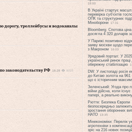
18:00
В Україні стартує масшт
перевірка суб’єктів гос
ОПК та структурних підр
Міноборони
17:31
 дорогу, троллейбусы и водоканалы
Bloomberg: Спотова ціна
досягла 4 320 доларів з
У Парижі позитивно відр
заяву москви щодо перег
з Макроном
16:03
Урядовий портал: У 2025
український ринок праці
обережну стабілізацію
1
 по законодательству РФ
18:28
9025
DW: У листопаді росія 
до Китаю золота на 961 
що є історичним макси
Зеленський: Угода про 
війни дійсна, коли існує
папері, а реально викон
Рютте: Безпека Європи
безпосередньо залежить
зростання оборонних вит
НАТО
13:35
Мінекономіки: Перелік у
агротехніки з компенсац
зріс на 216 нових позиці