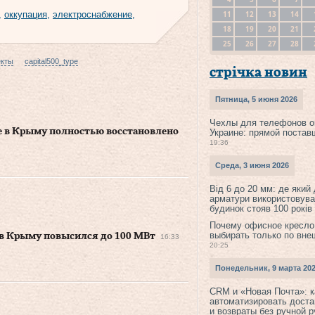
11
12
13
14
,
оккупация
,
электроснабжение
,
18
19
20
21
25
26
27
28
екты
capital500_type
стрічка новин
Пятница, 5 июня 2026
Чехлы для телефонов о
 в Крыму полностью восстановлено
Украине: прямой постав
19:36
Среда, 3 июня 2026
Від 6 до 20 мм: де який
арматури використовува
будинок стояв 100 років
Почему офисное кресло
выбирать только по вне
 в Крыму повысился до 100 МВт
16:33
20:25
Понедельник, 9 марта 20
CRM и «Новая Почта»: к
автоматизировать доста
и возвраты без ручной 