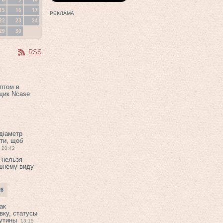
15
16
17
РЕКЛАМА
22
23
24
29
30
RSS
птом в
щик Ncase
 діаметр
ти, щоб
20:42
 нельзя
шнему виду
26
ак
вку, статусы
рутины
13:15