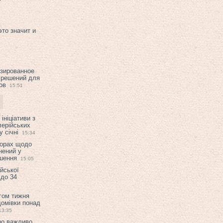
это значит и
изированное
 решений для
ов
15:51
ініціативи з
лерійських
 січні
15:34
ворах щодо
нений у
ішення
15:05
ійської
 до 34
гом тижня
домівки понад
13:35
но важливо