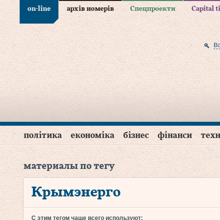
on-line
архів номерів
Спецпроекти
Capital 
В
політика
економіка
бізнес
фінанси
техн
материалы по тегу
Крымэнерго
С этим тегом чаще всего используют: