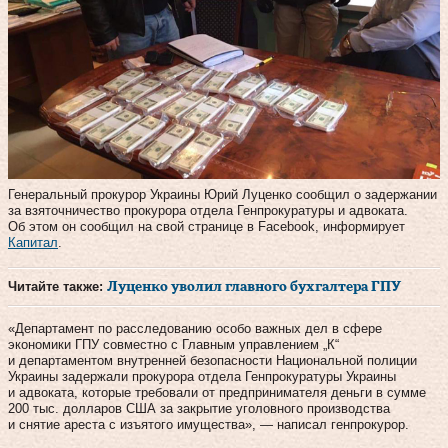
Генеральный прокурор Украины Юрий Луценко сообщил о задержании
за взяточничество прокурора отдела Генпрокуратуры и адвоката.
Об этом он сообщил на свой странице в Facebook, информирует
Капитал
.
Читайте также:
Луценко уволил главного бухгалтера ГПУ
«Департамент по расследованию особо важных дел в сфере
экономики ГПУ совместно с Главным управлением „К“
и департаментом внутренней безопасности Национальной полиции
Украины задержали прокурора отдела Генпрокуратуры Украины
и адвоката, которые требовали от предпринимателя деньги в сумме
200 тыс. долларов США за закрытие уголовного производства
и снятие ареста с изъятого имущества», — написал генпрокурор.