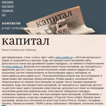
реклама
контакти
правила
rss
контакти
e-mail:
contact@capital.ua
Бізнес починається з Капіталу
Ідеї оформлення, стиль та весь зміст сайту
www.capital.ua
є об'єктом авторського
права та охороняються законом. Будь-яке використання матеріалів сайту
допускається тільки при дотриманні правил передруку і за наявності гіперпосилання
на
www.capital.ua
. Дозволяється використання тільки матеріалів, що знаходяться у
відкритому доступі і лише за умови посилання та/або прямого відкритого для
пошукових систем гіперпосилання на безпосередню адресу матеріалу на
www.capital.ua www.capital.ua /a>. Посилання/гіперпосилання має бути розміщене в
підзаголовку або першому абзаці матеріалу. Розмір шрифту посилання або
гіперпосилання не повинен бути меншим за шрифт тексту використовуваного
матеріалу. Будь-яке використання матеріалів, які знаходяться у закритому доступі
та доступні лише зареєстрованим користувачам, допускається лише за попереднім
письмовим дозволом правовласника. Категорично заборонено передрук,
копіювання, відтворення, зміну або інше використання матеріалів, опублікованих з
позначкою в рамках угоди про синдикацію з Financial Times Limited. Використання
матеріалів, які містять посилання на агентства France-Presse, Reuters, Інтерфакс-
Україна, Українські новини, УНІАН суворо заборонено. Матеріали, позначені знаком