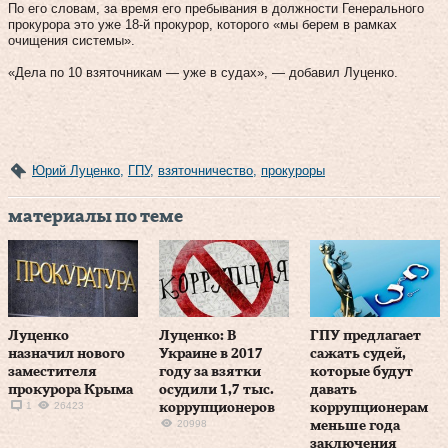
По его словам, за время его пребывания в должности Генерального
прокурора это уже 18-й прокурор, которого «мы берем в рамках
очищения системы».
«Дела по 10 взяточникам — уже в судах», — добавил Луценко.
Юрий Луценко
,
ГПУ
,
взяточничество
,
прокуроры
материалы по теме
Луценко
Луценко: В
ГПУ предлагает
назначил нового
Украине в 2017
сажать судей,
заместителя
году за взятки
которые будут
прокурора Крыма
осудили 1,7 тыс.
давать
1
26423
коррупционеров
коррупционерам
20998
меньше года
заключения