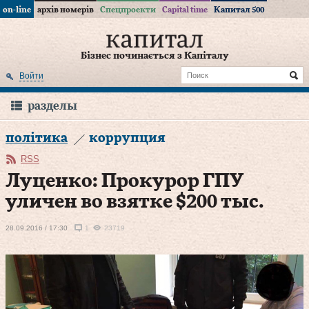
on-line
архів номерів
Спецпроекти
Capital time
Капитал 500
Бізнес починається з Капіталу
Войти
разделы
політика
коррупция
RSS
Луценко: Прокурор ГПУ
уличен во взятке $200 тыс.
28.09.2016 / 17:30
1
23719