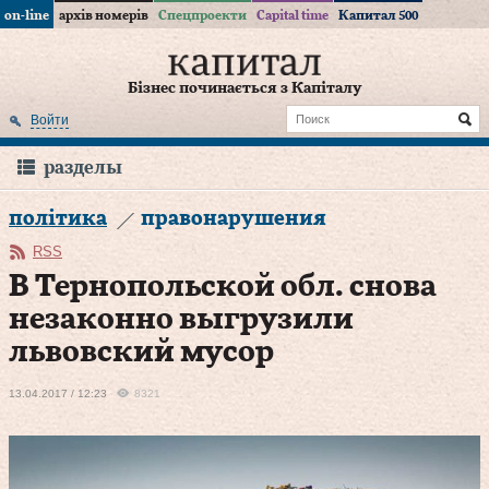
on-line
архів номерів
Спецпроекти
Capital time
Капитал 500
Бізнес починається з Капіталу
Войти
разделы
політика
правонарушения
RSS
В Тернопольской обл. снова
незаконно выгрузили
львовский мусор
13.04.2017 / 12:23
8321