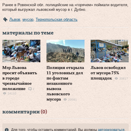
Ранее в Ровенской обл. полицейские на «горячем» поймали водителя,
который выгружал львовский мусор в г. Дубно.
Львов
,
мусор
,
Тернопольская область
материалы по теме
Мэр Львова
Полиция открыла
Львов освободил
просит объявить
11 уголовных дел
от мусора 75%
в городе
по фактам
площадок
20817
чрезвычайное
незаконного
положение
вывоза
2
24132
львовского
мусора
20091
комментарии
(0)
Для того, чтобы оставить комментарий, Вы должны
авторизоваться
.