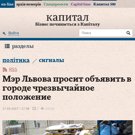
on-line
архів номерів
Спецпроекти
Capital time
Капитал 500
Бізнес починається з Капіталу
Войти
разделы
політика
сигналы
RSS
Мэр Львова просит объявить в
городе чрезвычайное
положение
17.03.2017 / 17:58
2
24133