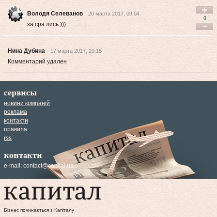
Володя Селеванов
20 марта 2017, 09:04
0
за сра лись )))
Нина Дубина
17 марта 2017, 20:15
Комментарий удален
сервисы
новини компаній
реклама
контакти
правила
rss
контакти
e-mail:
contact@capital.ua
Бізнес починається з Капіталу