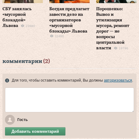
СБУ занялась
Богдан предлагает
Порошенко:
«мусорной
завести дело на
Вывоз и
блокадой»
организаторов
утилизация
Львова
«мусорной
мусора, ремонт
23980
блокады» Львова
дорог — не
11460
вопросы
центральной
власти
19796
комментарии
(2)
Для того, чтобы оставить комментарий, Вы должны
авторизоваться
.
Гость
Добавить комментарий