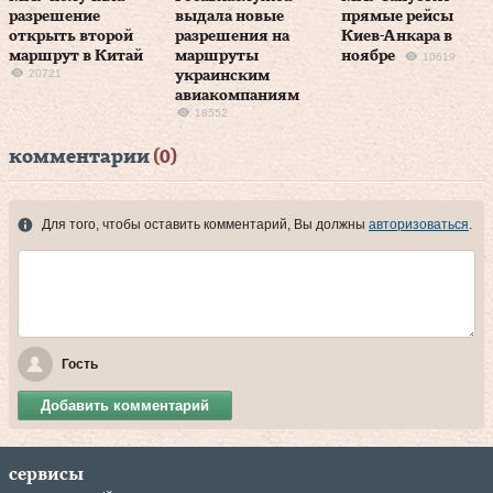
разрешение
выдала новые
прямые рейсы
открыть второй
разрешения на
Киев-Анкара в
маршрут в Китай
маршруты
ноябре
10619
20721
украинским
авиакомпаниям
18552
комментарии
(0)
Для того, чтобы оставить комментарий, Вы должны
авторизоваться
.
Гость
Добавить комментарий
сервисы