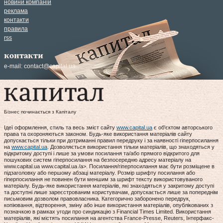
новини компаній
реклама
контакти
правила
rss
контакти
e-mail:
contact@capital.ua
Бізнес починається з Капіталу
Ідеї оформлення, стиль та весь зміст сайту
www.capital.ua
є об'єктом авторського
права та охороняються законом. Будь-яке використання матеріалів сайту
допускається тільки при дотриманні правил передруку і за наявності гіперпосилання
на
www.capital.ua
. Дозволяється використання тільки матеріалів, що знаходяться у
відкритому доступі і лише за умови посилання та/або прямого відкритого для
пошукових систем гіперпосилання на безпосередню адресу матеріалу на
www.capital.ua www.capital.ua /a>. Посилання/гіперпосилання має бути розміщене в
підзаголовку або першому абзаці матеріалу. Розмір шрифту посилання або
гіперпосилання не повинен бути меншим за шрифт тексту використовуваного
матеріалу. Будь-яке використання матеріалів, які знаходяться у закритому доступі
та доступні лише зареєстрованим користувачам, допускається лише за попереднім
письмовим дозволом правовласника. Категорично заборонено передрук,
копіювання, відтворення, зміну або інше використання матеріалів, опублікованих з
позначкою в рамках угоди про синдикацію з Financial Times Limited. Використання
матеріалів, які містять посилання на агентства France-Presse, Reuters, Інтерфакс-