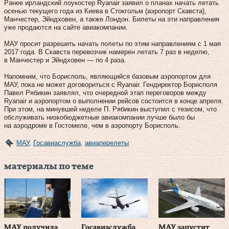
Ранее ирландский лоукостер Ryanair заявил о планах начать летать
осенью текущего года из Киева в Стокгольм (аэропорт Скавста),
Манчестер, Эйндховен, а также Лондон. Билеты на эти направления
уже продаются на сайте авиакомпании.
МАУ просит разрешить начать полеты по этим направлениям с 1 мая
2017 года. В Скавста перевозчик намерен летать 7 раз в неделю,
в Манчестер и Эйндховен — по 4 раза.
Напомним, что Борисполь, являющийся базовым аэропортом для
МАУ, пока не может договориться с Ryanair. Гендиректор Борисполя
Павел Рябикин заявлял, что очередной этап переговоров между
Ryanair и аэропортом о выполнении рейсов состоится в конце апреля.
При этом, на минувшей неделе П. Рябикин выступил с тезисом, что
обслуживать низкобюджетные авиакомпании лучше было бы
на аэродроме в Гостомеле, чем в аэропорту Борисполь.
МАУ
,
Госавиаслужба
,
авиаперелеты
материалы по теме
МАУ получила
Госавиаслужба
МАУ запустит