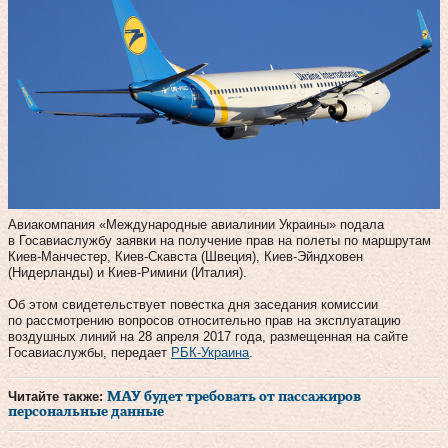
Авиакомпания «Международные авиалинии Украины» подала
в Госавиаслужбу заявки на получение прав на полеты по маршрутам
Киев-Манчестер, Киев-Скавста (Швеция), Киев-Эйндховен
(Нидерланды) и Киев-Римини (Италия).
Об этом свидетельствует повестка дня заседания комиссии
по рассмотрению вопросов относительно прав на эксплуатацию
воздушных линий на 28 апреля 2017 года, размещенная на сайте
Госавиаслужбы, передает
РБК-Украина
.
Читайте также:
МАУ будет требовать от пассажиров
персональные данные