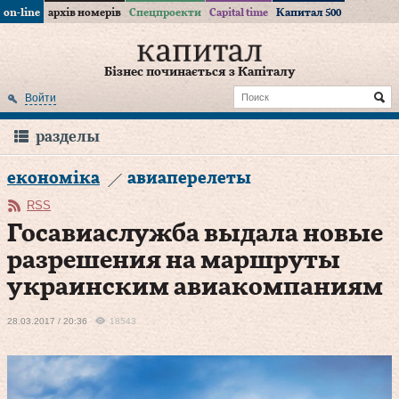
on-line
архів номерів
Спецпроекти
Capital time
Капитал 500
Бізнес починається з Капіталу
Войти
разделы
економіка
авиаперелеты
RSS
Госавиаслужба выдала новые
разрешения на маршруты
украинским авиакомпаниям
28.03.2017 / 20:36
18543