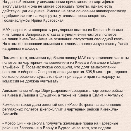
На данный момент у авиакомпании приостановлен сертификат
эксплуатанта и она не может совершать полеты, однако есть
действующая лицензия. Именно на этом основании авиаперевозчику
одобрили заявки на маршруты, уточнила пресс-секретарь
Госавиаслужбы Ирина Кустовская.
МАУ разрешили совершать регулярные полеты из Киева в Бергамо
и из Киева в Запорожье, отказав в увеличении частоты полетов
на линии Киев-Тель-Авив на основании отсутствия свободной квоты.
На этом же основании комиссия отклонила аналогичную заявку Yanair
на данный маршрут.
Помимо этого, комиссия одобрила заявку МАУ на увеличение частоты
полетов по чартерным направлениям из Киева в Анталью и Шарм-
эль-Шейх. В Госавиаслужбе сообщили, что долг авиакомпании
по оплате сборов в Спецфонд авиации достиг 308,5 млн. грн., однако
согласно решению суда этот факт при выдаче прав на маршруты
комиссия не должна учитывать.
Авиакомпании «Анда Эйр» разрешили совершать чартерные рейсы
из Киева и Львова в Ольштин, а также из Киева в Сплит и Анталью.
Комиссия также дала зеленый свет «Розе Ветров» на выполнение
регулярных полетов Днепр-Сплит и чартерных рейсов Киев-Эль-
Аламейн.
«Мотор Сич» не смогла получить желаемые права на чартерные
рейсы из Запорожья в Варну и Бургас из-за того, что подала