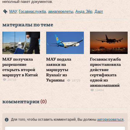
неполный пакет документов.
МАУ
,
Госавиаслужба
,
авиаперелеты
,
Анда Эйр
,
Дарт
материалы по теме
МАУ получила
МАУ подала
Госавиаслужба
разрешение
заявки на
приостановила
открыть второй
маршруты
действие
маршрут в Китай
Ryanair из
сертификата
20715
Украины
одной из
18723
авиакомпаний
19464
комментарии
(0)
Для того, чтобы оставить комментарий, Вы должны
авторизоваться
.